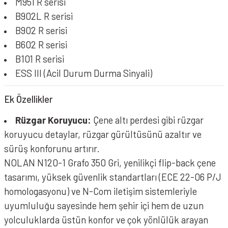
M951 R serisi
B902L R serisi
B902 R serisi
B602 R serisi
B101 R serisi
ESS III (Acil Durum Durma Sinyali)
Ek Özellikler
Rüzgar Koruyucu:
Çene altı perdesi gibi rüzgar
koruyucu detaylar, rüzgar gürültüsünü azaltır ve
sürüş konforunu artırır.
NOLAN N120-1 Grafo 350 Gri, yenilikçi flip-back çene
tasarımı, yüksek güvenlik standartları (ECE 22-06 P/J
homologasyonu) ve N-Com iletişim sistemleriyle
uyumluluğu sayesinde hem şehir içi hem de uzun
yolculuklarda üstün konfor ve çok yönlülük arayan