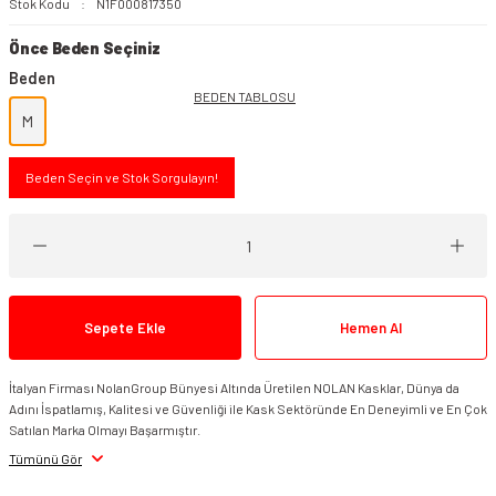
Stok Kodu
N1F000817350
Önce Beden Seçiniz
Beden
BEDEN TABLOSU
M
Beden Seçin ve Stok Sorgulayın!
Sepete Ekle
Hemen Al
İtalyan Firması NolanGroup Bünyesi Altında Üretilen NOLAN Kasklar, Dünya da
Adını İspatlamış, Kalitesi ve Güvenliği ile Kask Sektöründe En Deneyimli ve En Çok
Satılan Marka Olmayı Başarmıştır.
Tümünü Gör