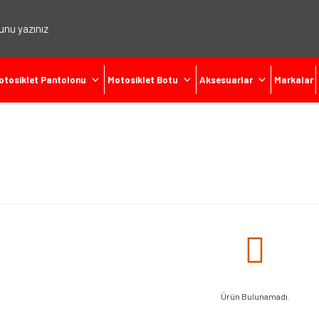
otosiklet Pantolonu
Motosiklet Botu
Aksesuarlar
Markalar
Ürün Bulunamadı.