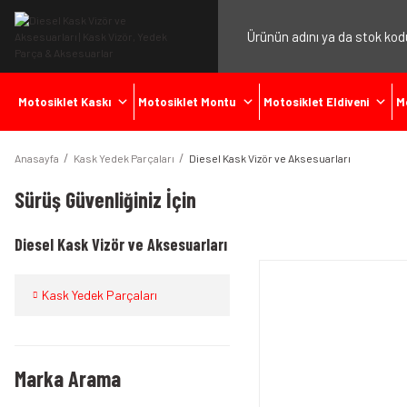
Motosiklet Kaskı
Motosiklet Montu
Motosiklet Eldiveni
M
Anasayfa
Kask Yedek Parçaları
Diesel Kask Vizör ve Aksesuarları
Sürüş Güvenliğiniz İçin
Diesel Kask Vizör ve Aksesuarları
Kask Yedek Parçaları
Marka Arama