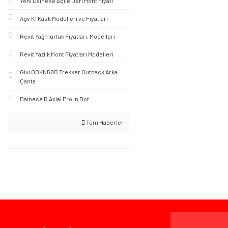
Yeni Dainese Agile Deri Mont Fiyatı
Agv K1 Kask Modelleri ve Fiyatları
Revit Yağmurluk Fiyatları, Modelleri
Revit Yazlık Mont Fiyatları Modelleri
Givi OBKN58B Trekker Outback Arka
Çanta
Dainese R Axial Pro In Bot
Tüm Haberler