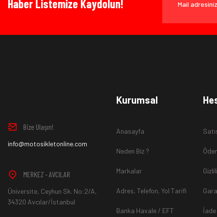
Haber Listemize Kaydolun!
Kurumsal
He
Bize Ulaşın!
Anasayfa
Satı
info@motosikletonline.com
Neden Biz ?
Ödem
Markalar
Gizli
MERKEZ - AVCILAR
Adres, Telefon, Yol Tarifi
Gara
Üniversite, Ceyhun Sk. No:2/A,
34320 Avcılar/İstanbul
Banka Havale / EFT
İade