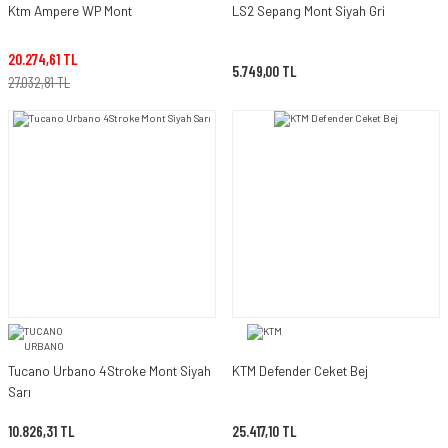
Ktm Ampere WP Mont
LS2 Sepang Mont Siyah Gri
20.274,61 TL
5.749,00 TL
27.032,81 TL
Tucano Urbano 4Stroke Mont Siyah
KTM Defender Ceket Bej
Sarı
10.826,31 TL
25.417,10 TL