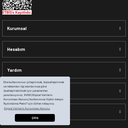
Kurumsal
Hesabım
Yardım
Site kullanımınızı iyileştirmek, kişiselleştirmek
ve reklamları ilgi alanlarınıza göre
Sosyal Medya
özelleştirebilmek için çerezlerden
yararlanıyoruz. KVKK (Kişisel Verilerin
Korunması Kanunu) kullanımına ilişkin detaylı
"Aydınlatma Metni" için lütfen tıklayınız.
Kişisel Verilerin Korunması Kanunu
Öne Çıkan Sayfalar
ÇIKIŞ