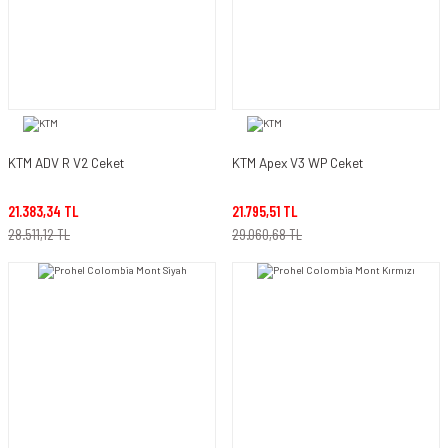
KTM ADV R V2 Ceket
KTM Apex V3 WP Ceket
21.383,34 TL
21.795,51 TL
28.511,12 TL
29.060,68 TL