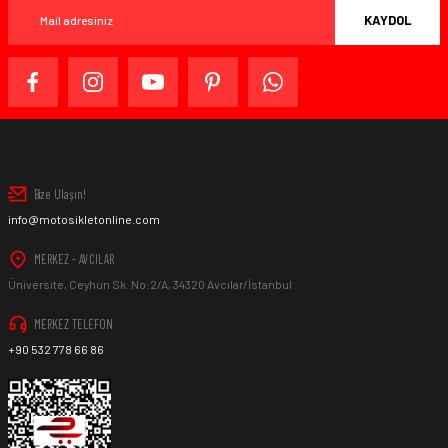
KAYDOL
Bize Ulaşın!
info@motosikletonline.com
MERKEZ - AVCILAR
Üniversite, Ceyhun Sk. No:2/A, 34320 Avcılar/İstanbul
MERKEZ TELEFON
+90 532 778 66 86