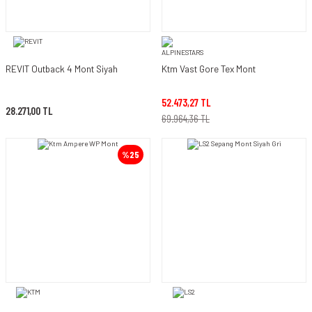
REVIT Outback 4 Mont Siyah
Ktm Vast Gore Tex Mont
52.473,27 TL
28.271,00 TL
69.964,36 TL
%25