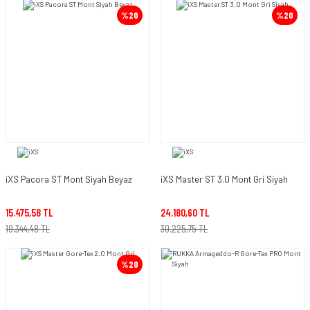
%20
%20
iXS Pacora ST Mont Siyah Beyaz
iXS Master ST 3.0 Mont Gri Siyah
15.475,58 TL
24.180,60 TL
19.344,48 TL
30.225,75 TL
%20