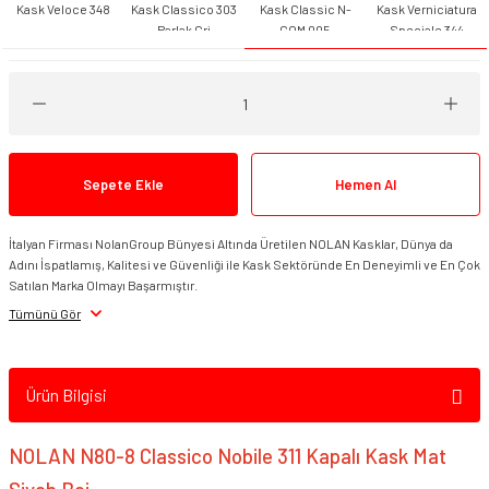
Kask Veloce 348
Kask Classico 303
Kask Classic N-
Kask Verniciatura
Parlak Gri
COM 005
Speciale 344
Smk Kask Vizör &
Aksesuarı
Spyder Kask Vizör &
Aksesuar
Suomy Vizör &
Sepete Ekle
Hemen Al
Aksesuarları
İtalyan Firması NolanGroup Bünyesi Altında Üretilen NOLAN Kasklar, Dünya da
VEXO Vizör & Aksesuarı
Adını İspatlamış, Kalitesi ve Güvenliği ile Kask Sektöründe En Deneyimli ve En Çok
Satılan Marka Olmayı Başarmıştır.
Zeus Kask Vizör &
Tümünü Gör
Aksesuar
Ürün Bilgisi
NOLAN N80-8 Classico Nobile 311 Kapalı Kask Mat