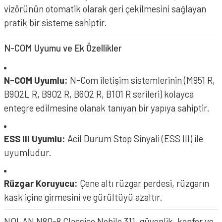
vizörünün otomatik olarak geri çekilmesini sağlayan
pratik bir sisteme sahiptir.
N-COM Uyumu ve Ek Özellikler
N-COM Uyumlu:
N-Com iletişim sistemlerinin (M951 R,
B902L R, B902 R, B602 R, B101 R serileri) kolayca
entegre edilmesine olanak tanıyan bir yapıya sahiptir.
ESS III Uyumlu:
Acil Durum Stop Sinyali (ESS III) ile
uyumludur.
Rüzgar Koruyucu:
Çene altı rüzgar perdesi, rüzgarın
kask içine girmesini ve gürültüyü azaltır.
NOLAN N80-8 Classico Nobile 311, güvenlik, konfor ve