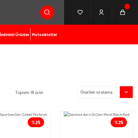
İndirimli Ürünler
Motosikletler
Toplam 18 ürün
%25
%25