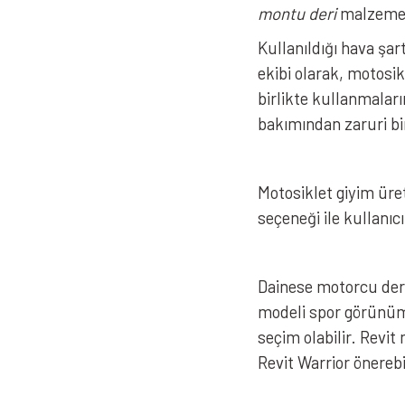
montu deri
malzemeler
Kullanıldığı hava şa
ekibi olarak, motosi
birlikte kullanmaları
bakımından zaruri bir
Motosiklet giyim üret
seçeneği ile kullanıc
Dainese motorcu deri
modeli spor görünümü
seçim olabilir. Revi
Revit Warrior önereb