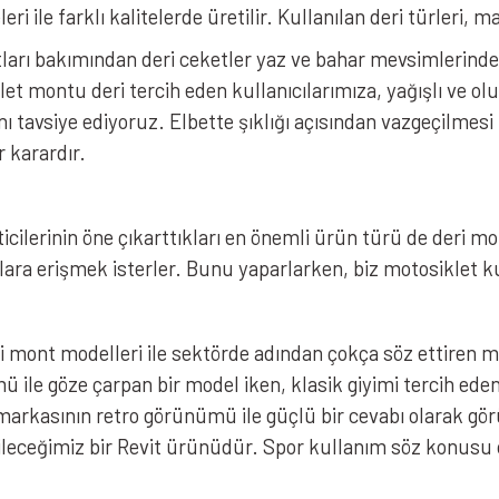
i ile farklı kalitelerde üretilir. Kullanılan deri türleri,
rtları bakımından deri ceketler yaz ve bahar mevsimlerinde
klet montu deri tercih eden kullanıcılarımıza, yağışlı ve 
nı tavsiye ediyoruz. Elbette şıklığı açısından vazgeçilmes
 karardır.
icilerinin öne çıkarttıkları en önemli ürün türü de deri 
ılara erişmek isterler. Bunu yaparlarken, biz motosiklet kul
 mont modelleri ile sektörde adından çokça söz ettiren m
 ile göze çarpan bir model iken, klasik giyimi tercih ede
t markasının retro görünümü ile güçlü bir cevabı olarak gö
ileceğimiz bir Revit ürünüdür. Spor kullanım söz konusu 