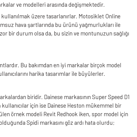
 markalar ve modelleri arasında değişmektedir.
 kullanılmak üzere tasarlanırlar. Motosiklet Online
olumsuz hava şartlarında bu ürünü yağmurlukları ile
i zor bir durum olsa da, bu sizin ve montunuzun sağlığı
montlardır. Bu bakımdan en iyi markalar birçok model
lanıcılarını harika tasarımlar ile büyülerler.
arkalardan biridir. Dainese markasının Super Speed D1
n kullanıcılar için ise Dainese Heston mükemmel bir
rülen örnek modeli Revit Redhook iken, spor model için
olduğunda Spidi markasını göz ardı hata olurdu;