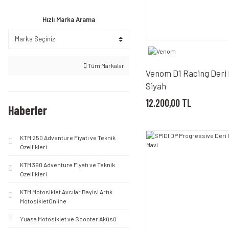
M (3)
Hızlı Marka Arama
4XL (2)
56 (2)
S (2)
Tüm Markalar
Venom D1 Racing Deri
XL (2)
Siyah
3XL (1)
12.200,00 TL
Haberler
46 (1)
KTM 250 Adventure Fiyatı ve Teknik
58 (1)
Özellikleri
KTM 390 Adventure Fiyatı ve Teknik
Özellikleri
KTM Motosiklet Avcılar Bayisi Artık
MotosikletOnline
Yuasa Motosiklet ve Scooter Aküsü