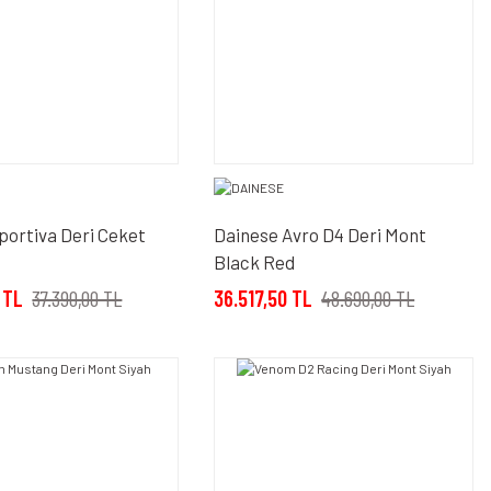
portiva Deri Ceket
Dainese Avro D4 Deri Mont
Black Red
 TL
37.390,00 TL
36.517,50 TL
48.690,00 TL