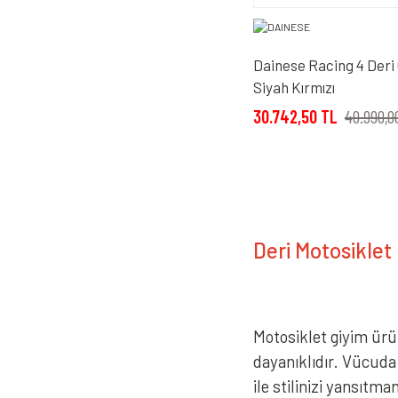
Dainese Racing 4 Deri
Siyah Kırmızı
30.742,50 TL
40.990,0
Deri Motosiklet 
Motosiklet giyim ürün
dayanıklıdır. Vücuda
ile stilinizi yansıtm