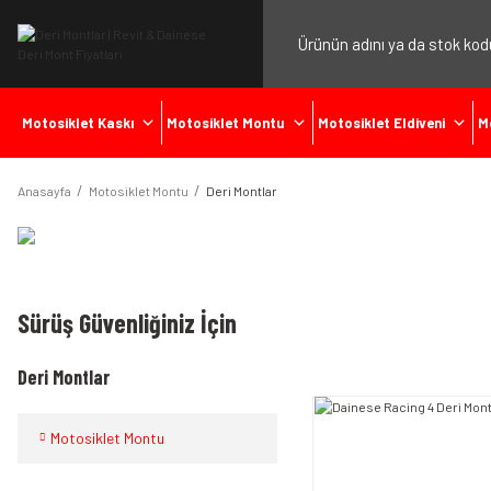
Motosiklet Kaskı
Motosiklet Montu
Motosiklet Eldiveni
M
Anasayfa
Motosiklet Montu
Deri Montlar
Sürüş Güvenliğiniz İçin
Deri Montlar
Motosiklet Montu