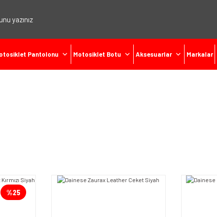
otosiklet Pantolonu
Motosiklet Botu
Aksesuarlar
Markalar
%25