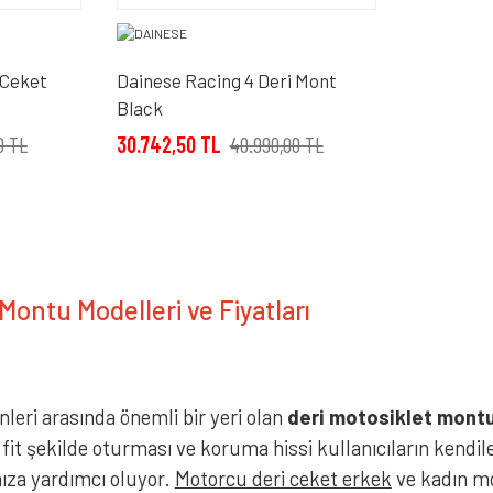
 Ceket
Dainese Racing 4 Deri Mont
Black
0 TL
30.742,50 TL
40.990,00 TL
Montu Modelleri ve Fiyatları
leri arasında önemli bir yeri olan
deri motosiklet mont
 fit şekilde oturması ve koruma hissi kullanıcıların kendi
anıza yardımcı oluyor.
Motorcu deri ceket erkek
ve kadın mot