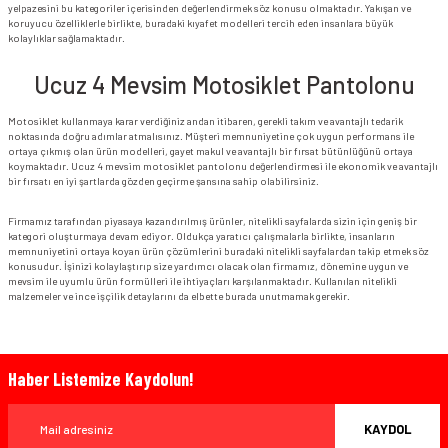
yelpazesini bu kategoriler içerisinden değerlendirmek söz konusu olmaktadır. Yakışan ve
koruyucu özelliklerle birlikte, buradaki kıyafet modelleri tercih eden insanlara büyük
kolaylıklar sağlamaktadır.
Ucuz 4 Mevsim Motosiklet Pantolonu
Motosiklet kullanmaya karar verdiğiniz andan itibaren, gerekli takım ve avantajlı tedarik
noktasında doğru adımlar atmalısınız. Müşteri memnuniyetine çok uygun performans ile
ortaya çıkmış olan ürün modelleri, gayet makul ve avantajlı bir fırsat bütünlüğünü ortaya
koymaktadır. Ucuz 4 mevsim motosiklet pantolonu değerlendirmesi ile ekonomik ve avantajlı
bir fırsatı en iyi şartlarda gözden geçirme şansına sahip olabilirsiniz.
Firmamız tarafından piyasaya kazandırılmış ürünler, nitelikli sayfalarda sizin için geniş bir
kategori oluşturmaya devam ediyor. Oldukça yaratıcı çalışmalarla birlikte, insanların
memnuniyetini ortaya koyan ürün çözümlerini buradaki nitelikli sayfalardan takip etmek söz
konusudur. İşinizi kolaylaştırıp size yardımcı olacak olan firmamız, dönemine uygun ve
mevsim ile uyumlu ürün formülleri ile ihtiyaçları karşılanmaktadır. Kullanılan nitelikli
malzemeler ve ince işçilik detaylarını da elbette burada unutmamak gerekir.
Haber Listemize Kaydolun!
KAYDOL