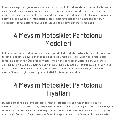
Erkekler ve bayanlar için özenle tasarlanmış olan pantolon alternatifleri, mevsimlik ihtiyaçları
en iyi şekilde karşılamaya devam etmektedir. Güvenilir ve ekonomik fırsatlarının yanı sıra,
doğru değerlendirme sonuçları konusunda burada atmış olduğunuz adımlar sizin için önemli
kolaylıklar sağlayacaktır. İhtiyaçlarınızı en iyi çözüm ve standartlarla karşılayacak ürün
yelpazesini, burada ortaya koyduğu bütünlükle takip etmek önemli olmaktadır.
4 Mevsim Motosiklet Pantolonu
Modelleri
Kullanışlı ve sağlıklı olduğu gibi, koruyucu avantajlarla birlikte motosiklet pantolonu iyi bir
tercih olmalıdır. 4 mevsim motosiklet pantolonu modelleri, çok yoğun çalışmanın esaslı
karşılığını gösteriyor. Özellikle de müşteri memnuniyetine giden yolda, doğru ve prensipli
adımlar atmak insanlara büyük kolaylıklar sağlamaktadır. Eğer bu nitelikli çözümleri yakından
takip etmek ve fırsatları en olumlu şekilde gözden geçirmek isterseniz, karşınıza çıkan
alternatifler sizin için gayet uygun ve nitelikli bir fırsat yaratacaktır.
4 Mevsim Motosiklet Pantolonu
Fiyatları
Burada görücüye çıkmış ve kalitesi ile insanları etkilemiş olan ürünler, fiyat ve kalite
bakımından iyi bir çözüm ortaya koymaktadır. 4 mevsim motosiklet pantolonu fiyatları uygun
olduğu gibi, ekonomik avantajları değerlendirmek için vermiş olduğunuz kararlar size iyi bir
sonuca götürecektir. Gayet hassas ve önemli çalışmalarla birlikte, insanları koruyan kıyafet