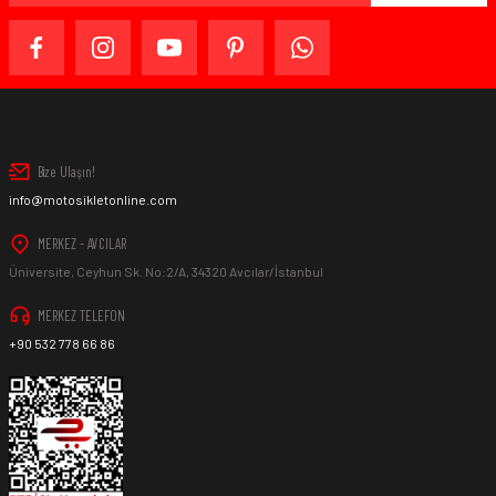
Bize Ulaşın!
info@motosikletonline.com
MERKEZ - AVCILAR
Üniversite, Ceyhun Sk. No:2/A, 34320 Avcılar/İstanbul
MERKEZ TELEFON
+90 532 778 66 86