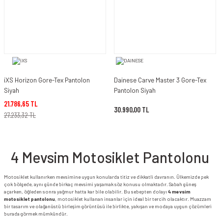
iXS Horizon Gore-Tex Pantolon
Dainese Carve Master 3 Gore-Tex
Siyah
Pantolon Siyah
21.786,65 TL
30.990,00 TL
27.233,32 TL
4 Mevsim Motosiklet Pantolonu
Motosiklet kullanırken mevsimine uygun konularda titiz ve dikkatli davranın. Ülkemizde pek
çok bölgede, aynı günde birkaç mevsimi yaşamak söz konusu olmaktadır. Sabah güneş
açarken, öğleden sonra yağmur hatta kar bile olabilir. Bu sebepten dolayı
4 mevsim
motosiklet pantolonu
, motosiklet kullanan insanlar için ideal bir tercih olacaktır. Muazzam
bir tasarım ve olağanüstü birleşim görüntüsü ile birlikte, yakışan ve modaya uygun çözümleri
burada görmek mümkündür.