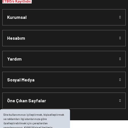
Kurumsal
Hesabım
Yardım
Sosyal Medya
Öne Çıkan Sayfalar
Site kullanımınızı iyileştirmek, kişiselleştirmek
ve reklamları ilgi alanlarınıza göre
özelleştirebilmek için çerezlerden
yararlanıyoruz. KVKK (Kişisel Verilerin