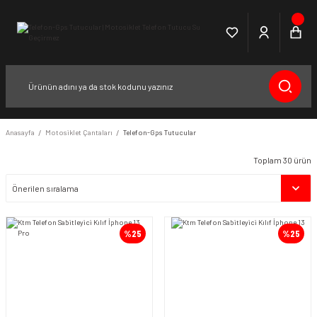
Anasayfa
Motosiklet Çantaları
Telefon-Gps Tutucular
Toplam 30 ürün
%25
%25