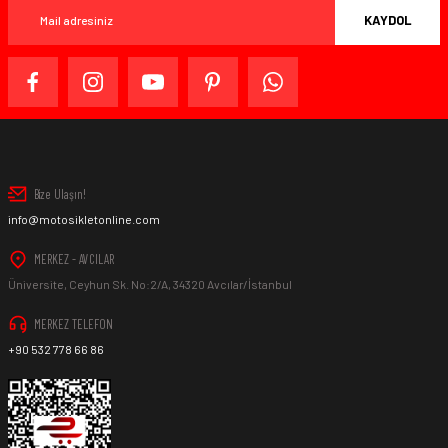
KAYDOL
Bize Ulaşın!
info@motosikletonline.com
MERKEZ - AVCILAR
Üniversite, Ceyhun Sk. No:2/A, 34320 Avcılar/İstanbul
MERKEZ TELEFON
+90 532 778 66 86