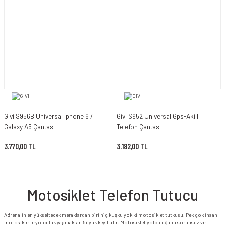
Givi S956B Universal Iphone 6 /
Givi S952 Universal Gps-Akilli
Galaxy A5 Çantası
Telefon Çantası
3.770,00 TL
3.182,00 TL
Motosiklet Telefon Tutucu
Adrenalin en yükseltecek meraklardan biri hiç kuşku yok ki motosiklet tutkusu. Pek çok insan
motosikletle yolculuk yapmaktan büyük keyif alır. Motosiklet yolculuğunu sorunsuz ve