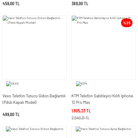
459,00 TL
369,00 TL
%25
Vexo Telefon Tutucu Gidon Bağlantılı
KTM Telefon Sabitleyici Kılıfı Iphone
(Pdsb Kapalı Model)
12 Pro Max
1.905,23 TL
499,00 TL
2.540,31 TL