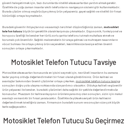
güvenli hale getirmek için, bazı durumlarda nitelikli aksesuarlardan yardım almak gerekir.
Özellikle de çoğu zaman insanlar akıllı telefonlarını navigasyon sistemi gibi kullanmaktadır.
Burada çözüm olmuş ve görücüye çıkmış ürün yelpazemiz, gayet sağlıklı ve nitelikli bir fırsat
bütünlüğü ortaya koymaktadır.
Buradaki güvenilir ihtiyaçlarınızı ve avantajlı tercihleri düşündüğümüz zaman,
motosiklet
telefon tutucu
büyük bir gereklilik olarak karşımıza çıkmaktadır. Ergonomik, fonksiyonel ve
koruyucu özelliği ile beraber her türlü zorlu şartta telefonu tutmak muhafaza etmek ve
korumak çok önemlidir. Sağlıklı malzemelerin bir araya gelmesi ve muhteşem tasarımların
vücut bulması ile ortaya çıkmış ürün seçenekleri, kesinlikle size tavsiye edilen önemli
sonuçları ortaya çıkarmaktadır.
Motosiklet Telefon Tutucu Tavsiye
Motosiklet aksesuarları konusunda en iyisini seçmek için, tecrübeli insanların bu zamana
kadar yapmış olduğu değerlendirmeleri bir fırsat olarak görebilirsiniz. Ürün kalitesi ve
avantajlar bakımından önemli çözümler ortaya çıkarken,
motosiklet telefon tutucu tavsiye
sonuçları doğru yola ulaşma noktasında size yardımcı olacaktır. Oldukça kaliteli ve güvenilir
ürün yelpazesi ile beraber, buradaki çözümleri daha sağlıklı bir şekilde değerlendirmek söz
konusudur. Muazzam bir kalite anlayışının ürünlere yansımış olan sonuçları, sizin için makul
avantajlı ve mantıklı bir fırsat yaratacaktır. Özellikle de yüksek seviyeli ürün kalitesini
değerlendirmek istediğiniz zaman, firmamızın buradaki sunum ve sonuçları size çok büyük
katkı sağlayacaktır.
Motosiklet Telefon Tutucu Su Geçirmez