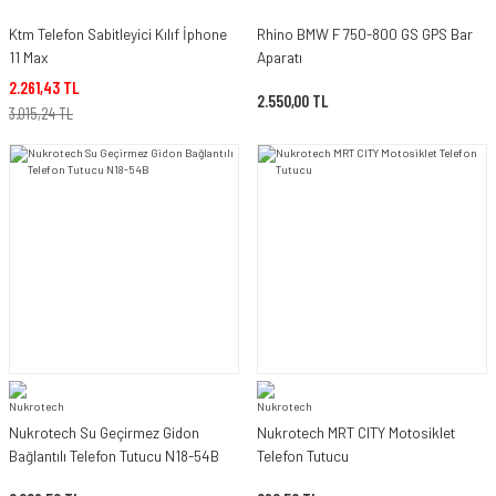
Ktm Telefon Sabitleyici Kılıf İphone
Rhino BMW F 750-800 GS GPS Bar
11 Max
Aparatı
2.261,43 TL
2.550,00 TL
3.015,24 TL
Nukrotech Su Geçirmez Gidon
Nukrotech MRT CITY Motosiklet
Bağlantılı Telefon Tutucu N18-54B
Telefon Tutucu