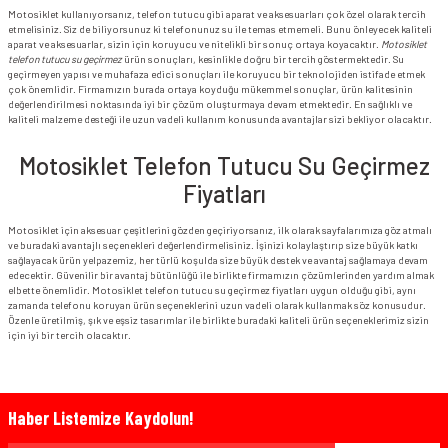
Motosiklet kullanıyorsanız, telefon tutucu gibi aparat ve aksesuarları çok özel olarak tercih
etmelisiniz. Siz de biliyorsunuz ki telefonunuz su ile temas etmemeli. Bunu önleyecek kaliteli
aparat ve aksesuarlar, sizin için koruyucu ve nitelikli bir sonuç ortaya koyacaktır.
Motosiklet
telefon tutucu su geçirmez
ürün sonuçları, kesinlikle doğru bir tercih göstermektedir. Su
geçirmeyen yapısı ve muhafaza edici sonuçları ile koruyucu bir teknolojiden istifade etmek
çok önemlidir. Firmamızın burada ortaya koyduğu mükemmel sonuçlar, ürün kalitesinin
değerlendirilmesi noktasında iyi bir çözüm oluşturmaya devam etmektedir. En sağlıklı ve
kaliteli malzeme desteği ile uzun vadeli kullanım konusunda avantajlar sizi bekliyor olacaktır.
Motosiklet Telefon Tutucu Su Geçirmez
Fiyatları
Motosiklet için aksesuar çeşitlerini gözden geçiriyorsanız, ilk olarak sayfalarımıza göz atmalı
ve buradaki avantajlı seçenekleri değerlendirmelisiniz. İşinizi kolaylaştırıp size büyük katkı
sağlayacak ürün yelpazemiz, her türlü koşulda size büyük destek ve avantaj sağlamaya devam
edecektir. Güvenilir bir avantaj bütünlüğü ile birlikte firmamızın çözümlerinden yardım almak
elbette önemlidir. Motosiklet telefon tutucu su geçirmez fiyatları uygun olduğu gibi, aynı
zamanda telefonu koruyan ürün seçeneklerini uzun vadeli olarak kullanmak söz konusudur.
Özenle üretilmiş, şık ve eşsiz tasarımlar ile birlikte buradaki kaliteli ürün seçeneklerimiz sizin
için iyi bir tercih olacaktır.
Haber Listemize Kaydolun!