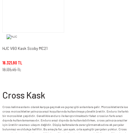
HJC V60 Kask Scoby MC21
16.321,90 TL
18.135,45 TL
Cross Kask
Cross kelime anlamı olarak karşıya geçmek ve çapraz gibi anlamlara gelir. Motosikletlerde ise
cross motosikletler yalnızca arazi koşullarında kullanılmaya yönelik üretilir. Enduro ile farklı
bir motosiklet çeşididir. Genellikle enduro ile karıştırılmaktadır fakat cross’un farkı arazi
dışında kullanılamamasıdır. Enduro arazi dışında da kullanılabilirken, cross yalnızca araziler
için üretilir ve amacı ulaşım değildir. Düşüp kalkmalarda zarar görmemek adına ek parçalar
bulunmaz ve oldukça hafiftir. Bu amaçla far, yan ayak, orta ayak gibi parçaları yoktur. Cross