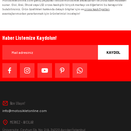
Motosikletonline.com geniş yelpazesi ile size motosiklet aksesuarları ve
cross kask modelleri
sunar. Givi, Arai, Shoei veya LS2 cross kask gibi birçok markayı ve diğerlerini bu kategoride
bulabilirsiniz. Ürün özellikleri hakkında detaylı bilgiler için ve
cross kask fiyatları
avantajlarımızdan yararlanmak için ürünlerimizi inceleyin!
Haber Listemize Kaydolun!
KAYDOL
Bize Ulaşın!
info@motosikletonline.com
MERKEZ - AVCILAR
Üniversite, Ceyhun Sk. No:2/A, 34320 Avcılar/İstanbul