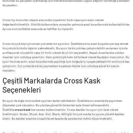
motorlar bu parçaları içermediği için trafikte kullanılmaları uygun değildir ve trafiğe çıkmaları
da yasaktır.
Cross tip motorlar ulaşım aracından ziyade bir hobi veya spor aracı olarak
değerlendirilmelidir. Günlük kullanımlara uymazlar yalnızca arazi koşullarında kullanılabilirler.
Ayrıca motosikletler arasında en hafifler bu tiplerdir.
Cross birçok kişi için stresi yok eden bir spordur. Özellikle zorlu arazi koşullarıyla baş etmek
birçok sürücünün ilgisini çekmektedir. Bu spor ile birçok kas çalıştırılabilir ve zaman içinde
profesyonel olunabilir veya bir hobi olarak da iyi bir seçenektir. Kapalı duvarlardan sıkılan
insanlar için oldukça yararlıdır. Hem psikolojik hem de fiziksel olarak faydaları mevcuttur. Bu
spor ile stres atılır, arazi koşullarında yapıldığı için doğayla iç içe gerçekleştirilir ve birçok kas
çalıştırılır. Zor yollarda sürüş yapmaktan hoşlanan kişiler için oldukça güzel bir seçim
olacaktır.
Çeşitli Markalarda Cross Kask
Seçenekleri
Bu spor da diğer motosiklet sporları kadar tehlikelidir. Özellikle zor arazilerde yapılırken
düşmeler çok olacaktır. Bu yüzden güvenlik önlemleri asla ihmal edilmemelidir.
Özellikle
cross kask
her zaman kullanılmalıdır. Cross kasklar bu spor için özel olarak
üretilmiştir. Nolan, Shoei, Arai, Givi, Shark, AGV gibi birçok marka bu spora yönelik kasklar
üretir. Bu kasklar arazide oluşabilecek kazalarda yaralanma riskini düşürmektedir.