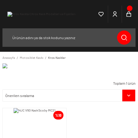
Anasayfa
Motosiklet Kaskı
Kros Kasklar
Toplam 1 ürün
%10