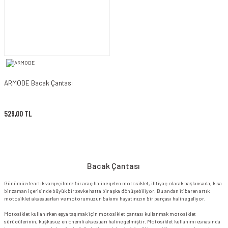
ARMODE Bacak Çantası
529,00 TL
Bacak Çantası
Günümüzde artık vazgeçilmez bir araç haline gelen motosiklet, ihtiyaç olarak başlansada, kısa
bir zaman içerisinde büyük bir zevke hatta bir aşka dönüşebiliyor. Bu andan itibaren artık
motosiklet aksesuarları ve motorumuzun bakımı hayatınızın bir parçası haline geliyor.
Motosiklet kullanırken eşya taşımak için motosiklet çantası kullanmak motosiklet
sürücülerinin, kuşkusuz en önemli aksesuarı haline gelmiştir. Motosiklet kullanımı esnasında