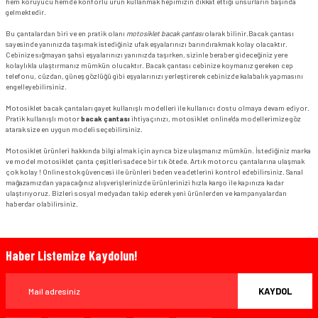
hem koruyucu hemde konforlu ürün kullanmak hepimizin dikkat ettiği unsurların başında
gelmektedir.
Bu çantalardan biri ve en pratik olanı
motosiklet bacak çantası
olarak bilinir.Bacak çantası
sayesinde yanınızda taşımak istediğiniz ufak eşyalarınızı barındırakmak kolay olacaktır.
Cebinize sığmayan şahsi eşyalarınızı yanınızda taşırken, sizinle beraber gideceğiniz yere
kolaylıkla ulaştırmanız mümkün olucaktır. Bacak çantası cebinize koymanız gereken cep
telefonu, cüzdan, güneş gözlüğü gibi eşyalarınızı yerleştirerek cebinizde kalabalık yapmasını
engelleyebilirsiniz.
Motosiklet bacak çantaları gayet kullanışlı modelleri ile kullanıcı dostu olmaya devam ediyor.
Pratik kullanışlı motor
bacak çantası
ihtiyaçınızı, motosiklet online'da modellerimize göz
atarak size en uygun modeli seçebilirsiniz.
Motosiklet ürünleri hakkında bilgi almak için ayrıca bize ulaşmanız mümkün. İstediğiniz marka
ve model motosiklet çanta çeşitleri sadece bir tık ötede. Artık motorcu çantalarına ulaşmak
çok kolay ! Online stok güvencesi ile ürünleri beden ve adetlerini kontrol edebilirsiniz. Sanal
mağazamızdan yapacağınız alışverişlerinizde ürünlerinizi hızla kargo ile kapınıza kadar
ulaştırıyoruz. Bizleri sosyal medyadan takip ederek yeni ürünlerden ve kampanyalardan
haberdar olabilirsiniz.
Haber Listemize Kaydolun!
KAYDOL