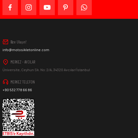
Bize Ulaşın!
info@motosikletonline.com
MERKEZ - AVCILAR
Üniversite, Ceyhun Sk. No:2/A, 34320 Avcılar/İstanbul
MERKEZ TELEFON
+90 532 778 66 86