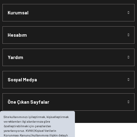
Kurumsal
Hesabım
Yardım
Sosyal Medya
Öne Çıkan Sayfalar
Site kullanımınızı iyileştirmek, kişiselleştirmek
ve reklamları ilgi alanlarınıza göre
özelleştirebilmek için çerezlerden
yararlanıyoruz. KVKK (Kişisel Verilerin
Korunması Kanunu) kullanımına ilişkin detaylı