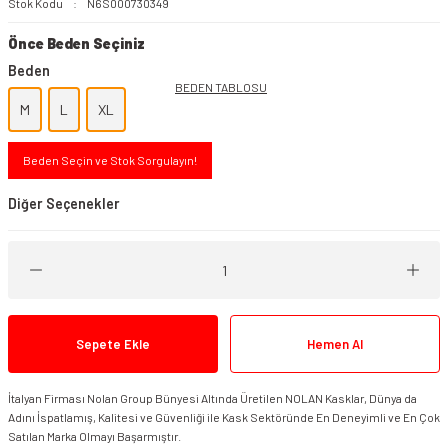
Stok Kodu
N6S000730349
Önce Beden Seçiniz
Beden
BEDEN TABLOSU
M
L
XL
Beden Seçin ve Stok Sorgulayın!
Diğer Seçenekler
Sepete Ekle
Hemen Al
İtalyan Firması Nolan Group Bünyesi Altında Üretilen NOLAN Kasklar, Dünya da
Adını İspatlamış, Kalitesi ve Güvenliği ile Kask Sektöründe En Deneyimli ve En Çok
Satılan Marka Olmayı Başarmıştır.