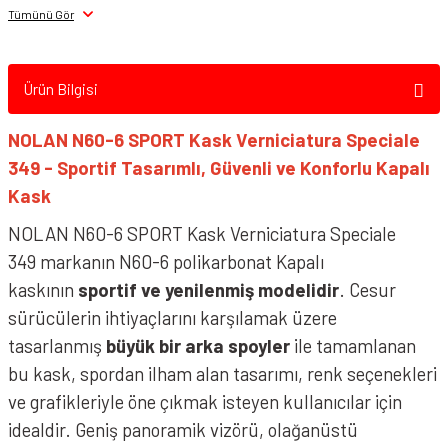
Tümünü Gör
NOLAN N60-6 Sport Kask Verniciatura Speciale 346
Ürün Bilgisi
NOLAN N60-6 SPORT Kask Verniciatura Speciale
349 - Sportif Tasarımlı, Güvenli ve Konforlu Kapalı
Kask
NOLAN N60-6 SPORT Kask Verniciatura Speciale
349 markanın N60-6 polikarbonat Kapalı
kaskının
sportif ve yenilenmiş modelidir
. Cesur
sürücülerin ihtiyaçlarını karşılamak üzere
tasarlanmış
büyük bir arka spoyler
ile tamamlanan
bu kask, spordan ilham alan tasarımı, renk seçenekleri
NOLAN N60-6 Sport Kask Verniciatura Speciale 347
ve grafikleriyle öne çıkmak isteyen kullanıcılar için
idealdir. Geniş panoramik vizörü, olağanüstü