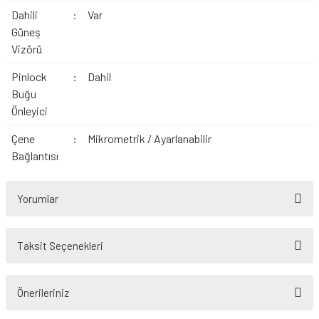
Dahili
:
Var
Güneş
Vizörü
Pinlock
:
Dahil
Buğu
Önleyici
Çene
:
Mikrometrik / Ayarlanabilir
Bağlantısı
Yorumlar
Taksit Seçenekleri
Bu ürüne ilk yorumu siz yapın!
Önerileriniz
Yorum Yaz