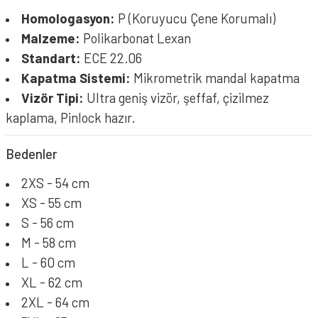
Homologasyon:
P (Koruyucu Çene Korumalı)
Malzeme:
Polikarbonat Lexan
Standart:
ECE 22.06
Kapatma Sistemi:
Mikrometrik mandal kapatma
Vizör Tipi:
Ultra geniş vizör, şeffaf, çizilmez
kaplama, Pinlock hazır.
Bedenler
2XS - 54 cm
XS - 55 cm
S - 56 cm
M - 58 cm
L - 60 cm
XL - 62 cm
2XL - 64 cm