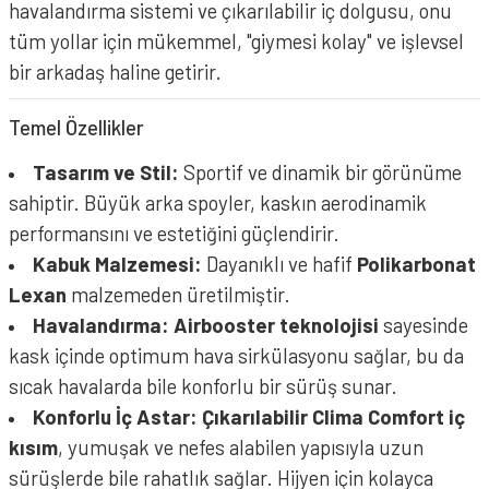
havalandırma sistemi ve çıkarılabilir iç dolgusu, onu
tüm yollar için mükemmel, "giymesi kolay" ve işlevsel
bir arkadaş haline getirir.
Temel Özellikler
Tasarım ve Stil:
Sportif ve dinamik bir görünüme
sahiptir. Büyük arka spoyler, kaskın aerodinamik
NOLAN N60-6 Sport Kask Policromo 343
performansını ve estetiğini güçlendirir.
Kabuk Malzemesi:
Dayanıklı ve hafif
Polikarbonat
Lexan
malzemeden üretilmiştir.
Havalandırma:
Airbooster teknolojisi
sayesinde
kask içinde optimum hava sirkülasyonu sağlar, bu da
sıcak havalarda bile konforlu bir sürüş sunar.
Konforlu İç Astar:
Çıkarılabilir Clima Comfort iç
kısım
, yumuşak ve nefes alabilen yapısıyla uzun
sürüşlerde bile rahatlık sağlar. Hijyen için kolayca