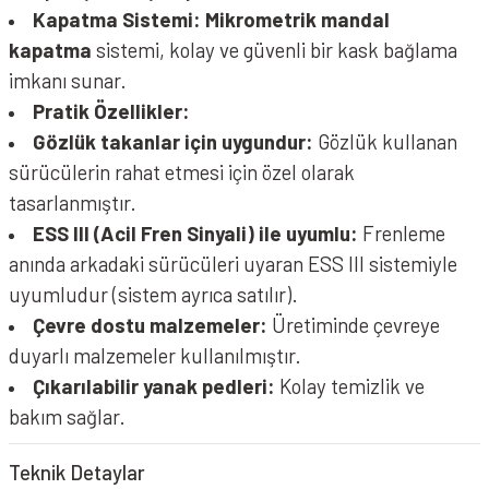
Kapatma Sistemi:
Mikrometrik mandal
kapatma
sistemi, kolay ve güvenli bir kask bağlama
imkanı sunar.
NOLAN N60-6 Sport Kask Dinamico 345
Pratik Özellikler:
Gözlük takanlar için uygundur:
Gözlük kullanan
sürücülerin rahat etmesi için özel olarak
tasarlanmıştır.
ESS III (Acil Fren Sinyali) ile uyumlu:
Frenleme
anında arkadaki sürücüleri uyaran ESS III sistemiyle
uyumludur (sistem ayrıca satılır).
Çevre dostu malzemeler:
Üretiminde çevreye
duyarlı malzemeler kullanılmıştır.
Çıkarılabilir yanak pedleri:
Kolay temizlik ve
bakım sağlar.
NOLAN N60-6 Kask Classico 301 Parlak Siyah
Teknik Detaylar