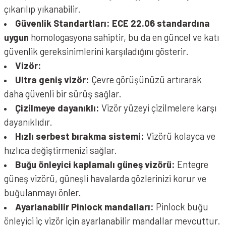
NOLAN N60-6 Sport Kask Mesmerico 341
çıkarılıp yıkanabilir.
Güvenlik Standartları:
ECE 22.06 standardına
uygun
homologasyona sahiptir, bu da en güncel ve katı
güvenlik gereksinimlerini karşıladığını gösterir.
Vizör:
Ultra geniş vizör:
Çevre görüşünüzü artırarak
daha güvenli bir sürüş sağlar.
Çizilmeye dayanıklı:
Vizör yüzeyi çizilmelere karşı
dayanıklıdır.
Hızlı serbest bırakma sistemi:
Vizörü kolayca ve
NOLAN N60-6 Sport Kask Mesmerico 342
hızlıca değiştirmenizi sağlar.
Buğu önleyici kaplamalı güneş vizörü:
Entegre
güneş vizörü, güneşli havalarda gözlerinizi korur ve
buğulanmayı önler.
Ayarlanabilir Pinlock mandalları:
Pinlock buğu
önleyici iç vizör için ayarlanabilir mandallar mevcuttur.