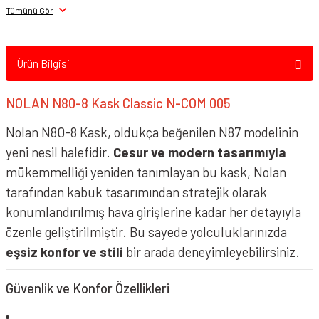
NOLAN N80-8 Kask Classico 302 Mat Siyah
Tümünü Gör
Ürün Bilgisi
NOLAN N80-8 Kask Classic N-COM 005
Nolan N80-8 Kask, oldukça beğenilen N87 modelinin
yeni nesil halefidir.
Cesur ve modern tasarımıyla
mükemmelliği yeniden tanımlayan bu kask, Nolan
tarafından kabuk tasarımından stratejik olarak
konumlandırılmış hava girişlerine kadar her detayıyla
NOLAN N80-8 Kask Verniciatura Speciale 341
özenle geliştirilmiştir. Bu sayede yolculuklarınızda
eşsiz konfor ve stili
bir arada deneyimleyebilirsiniz.
Güvenlik ve Konfor Özellikleri