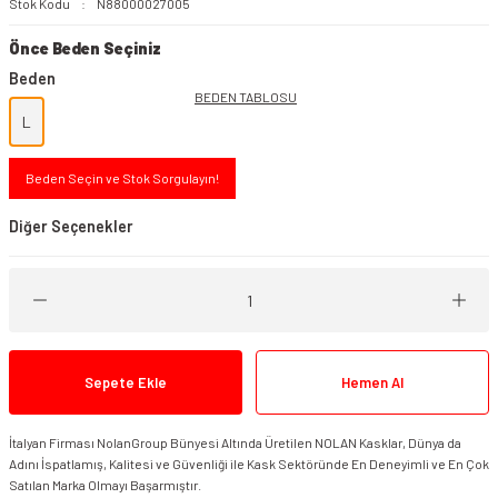
Stok Kodu
N88000027005
Önce Beden Seçiniz
Beden
BEDEN TABLOSU
L
Beden Seçin ve Stok Sorgulayın!
Diğer Seçenekler
Sepete Ekle
Hemen Al
İtalyan Firması NolanGroup Bünyesi Altında Üretilen NOLAN Kasklar, Dünya da
Adını İspatlamış, Kalitesi ve Güvenliği ile Kask Sektöründe En Deneyimli ve En Çok
Satılan Marka Olmayı Başarmıştır.