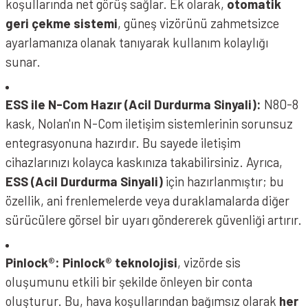
koşullarında net görüş sağlar. Ek olarak,
otomatik
geri çekme sistemi
, güneş vizörünü zahmetsizce
ayarlamanıza olanak tanıyarak kullanım kolaylığı
sunar.
ESS ile N-Com Hazır (Acil Durdurma Sinyali):
N80-8
kask, Nolan'ın N-Com iletişim sistemlerinin sorunsuz
entegrasyonuna hazırdır. Bu sayede iletişim
cihazlarınızı kolayca kaskınıza takabilirsiniz. Ayrıca,
ESS (Acil Durdurma Sinyali)
için hazırlanmıştır; bu
NOLAN N80-8 Kask Classico 303 Parlak Gri
özellik, ani frenlemelerde veya duraklamalarda diğer
sürücülere görsel bir uyarı göndererek güvenliği artırır.
Pinlock®:
Pinlock® teknolojisi
, vizörde sis
oluşumunu etkili bir şekilde önleyen bir conta
oluşturur. Bu, hava koşullarından bağımsız olarak
her