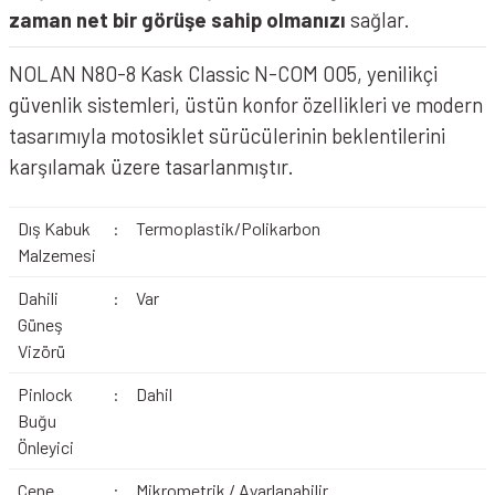
zaman net bir görüşe sahip olmanızı
sağlar.
NOLAN N80-8 Kask Classic N-COM 005, yenilikçi
güvenlik sistemleri, üstün konfor özellikleri ve modern
NOLAN N80-8 Kask Verniciatura Speciale 344
tasarımıyla motosiklet sürücülerinin beklentilerini
karşılamak üzere tasarlanmıştır.
Dış Kabuk
:
Termoplastik/Polikarbon
Malzemesi
Dahili
:
Var
Güneş
Vizörü
Pinlock
:
Dahil
Buğu
Önleyici
NOLAN N80-8 Kask Classico Nobile 311 Mat Siyah Bej
Çene
:
Mikrometrik / Ayarlanabilir