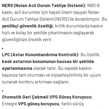
NERS (Nolan Acil Durum Tahliye Sistemi):
N80-8
kaskı, acil durumlar için hayati önem taşıyan Nolan
Acil Durum Tahliye Sistemi (NERS) ile donatılmıştır. Bu
yenilikçi güvenlik özelliği
, kritik durumlarda kaskın
hızlı ve kolay bir şekilde çıkarılmasını sağlayarak
NOLAN N80-8 Kask Verniciatura Speciale 342
güvenliğinize öncelik verir.
LPC (Astar Konumlandırma Kontrolü):
Bu özellik,
kask astarının konumunun hassas bir şekilde
ayarlanmasına
olanak tanır. Bu sayede kaskın
başınıza tam oturması ve kişiselleştirilmiş bir uyum
sunarak konforu artırması sağlanır.
NOLAN N80-8 Kask Veloce 348
Otomatik Geri Çekmeli VPS Güneş Koruyucu:
Entegre
VPS güneş koruyucu
, farklı sürüş
NOLAN N80-8 Kask Classico Nobile 315 Mat Bej