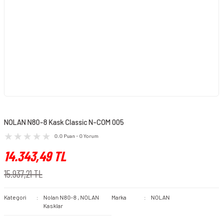
NOLAN N80-8 Kask Classic N-COM 005
0.0 Puan - 0 Yorum
14.343,49 TL
15.937,21 TL
Kategori
Nolan N80-8
,
NOLAN
Marka
NOLAN
Kasklar