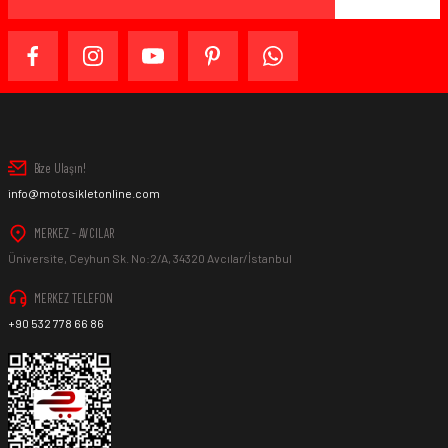
Bize Ulaşın!
info@motosikletonline.com
MERKEZ - AVCILAR
Üniversite, Ceyhun Sk. No:2/A, 34320 Avcılar/İstanbul
MERKEZ TELEFON
+90 532 778 66 86