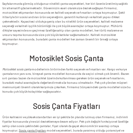
Sayfalarımızda görmüş olduğunuz nitelikli çanta seçenekleri, her biri özenle üretilmiş sağlıklı
bir alternatifi göstermektedir. Güveninizin eseri olarak size destek sağlayan firmamız,
motosiklet ekipmanları konusunda en kaliteli seçenek ve fırsatları ortaya koymuştur. Şekil
itibariyle bir sosisi andıran ürün seçeneğinin, garantili kullanışlı ve kaliteli yapısı dikkat
çekmektedir. Kapasitesi oldukça geniş olan bu nitelikli ürün seçenekleri, kaliteli malzeme
seçeneği ve kaliteli işçilik bütünlüğü ile çok büyük avantajlar ortaya koymuştur. Mühürlü
dikişler sayesinde sıvı geçirmez özelliğe sahip olan çanta modelleri, her türlü malzeme ve
unsuru taşıma konusunda size çok büyük katkılar sağlamaktadır. Kaliteli motosiklet
ekipmanları konusunda, buradaki çanta modelleri her zaman önemli bir örneği ortaya
koymuştur.
Motosiklet Sosis Çanta
Motosiklet sosis çanta
modellerinin birbirinden farklı seçenek ve fırsatları var. Kargo ve kurye
çantalarının yanı sıra, bireysel çanta modelleri konusunda da seçici olmak çok önemli. Bazen
sırt çantası bazen de motosiklet üzerinde kullanılması gereken ürün seçenek ve fırsatlarını,
buradaki makul avantajlarla değerlendirmek söz konusu olmaktadır. Pek çok yönden müşteri
memnuniyeti önemli olarak karşımıza çıkarken, firmamız bünyesindeki çanta modelleri size bu
konuda çok büyük kolaylıklar sağlayacaktır.
Sosis Çanta Fiyatları
Ürün kalitesini ve yüksek standartları en iyi şekilde ön planda tutmuş olan firmamız, indirimli
fiyatlar konusunda yine sizi desteklemeye devam ediyor. Pek çok değişik fonksiyonel özelliğe
sahip olan sosis şeklindeki çantalar, fiyat olarak da gayet ekonomik bir avantajı ortaya
koymuştur.
Sosis çanta fiyatları
model seçenekleri, burada yaratmış olduğu potansiyel ve