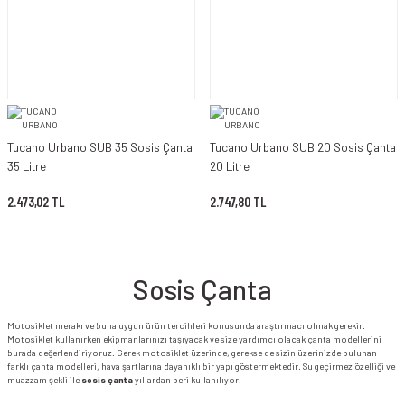
Tucano Urbano SUB 35 Sosis Çanta
Tucano Urbano SUB 20 Sosis Çanta
35 Litre
20 Litre
2.473,02 TL
2.747,80 TL
Sosis Çanta
Motosiklet merakı ve buna uygun ürün tercihleri konusunda araştırmacı olmak gerekir.
Motosiklet kullanırken ekipmanlarınızı taşıyacak ve size yardımcı olacak çanta modellerini
burada değerlendiriyoruz. Gerek motosiklet üzerinde, gerekse de sizin üzerinizde bulunan
farklı çanta modelleri, hava şartlarına dayanıklı bir yapı göstermektedir. Su geçirmez özelliği ve
muazzam şekli ile
sosis çanta
yıllardan beri kullanılıyor.