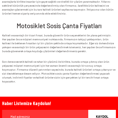
avantajlarla birlikte insanlar için gayet sağlıklı ve nitelikli bir çözüm yaratmaktadır. Yıllarını
sektörel bütünlük çerçevesinde değerlendirmiş olan firmamız, özellikle ürün kalitesini ve
avantajları göstermek için bu tarz kaliteli ürünleri sayfasına taşımıştır. İhtiyacınız olan bütün
ürünleri hemen sipariş verip anında elde edebilirsiniz.
Motosiklet Sosis Çanta Fiyatları
Kaliteli ve avantajlı bir ticari fırsat, burada güvenilir ürün seçeneklerini ön plana getirmiştir.
Her şeyden önce müşteri memnuniyeti noktasında, firmamızın takipçi yaklaşımları, ürün
kalitesi ile beklenen fırsatları iyi bir çözüm şeklinde ortaya koymaktadır. Eğer siz de kendinize
yakışan ve avantajlı bir ürün yelpazesini değerlendirmek isterseniz, her şeyden önce firmamızın
burada güvenerek ortaya koyduğu çözümleri değerlendirmeniz gerekir.
Son derece estetik kaliteli ve rahat bir çözümü ile birlikte, burada ortaya çıkmış olan ürün
yelpazesi müşteri memnuniyeti için her zaman önemli ve avantajlı bir sonuç ortaya
koymuştur. Firmamız düzenli yatırımları sayesinde, burada kaliteli ürünleri ortaya çıkarıyor ve
sizi desteklemeye devam ediyor. Motosiklet sosis çanta fiyatları değerlendirmesi yapacak
olursak, indirimli fiyatlar ve kaliteli ürünler sizin için gerçekten iyi bir tercih fırsat ortaya
koyacaktır.
Haber Listemize Kaydolun!
KAYDOL