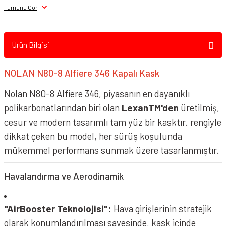
Tümünü Gör
NOLAN N80-8 Kask Verniciatura Speciale 342
Ürün Bilgisi
NOLAN N80-8 Alfiere 346 Kapalı Kask
Nolan N80-8 Alfiere 346, piyasanın en dayanıklı
polikarbonatlarından biri olan
LexanTM'den
üretilmiş,
cesur ve modern tasarımlı tam yüz bir kasktır. rengiyle
NOLAN N80-8 Kask Veloce 348
dikkat çeken bu model, her sürüş koşulunda
mükemmel performans sunmak üzere tasarlanmıştır.
NOLAN N80-8 Kask Classico Nobile 315 Mat Bej
Havalandırma ve Aerodinamik
"AirBooster Teknolojisi":
Hava girişlerinin stratejik
olarak konumlandırılması sayesinde, kask içinde