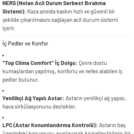
NERS (Nolan Acil Durum Serbest Bırakma
Sistemi):
Kaza anında kaskın hızlı ve güvenli bir
şekilde çıkarılmasını sağlayan acil durum sistemi
içerir.
İç Pedler ve Konfor
"Top Clima Comfort" İç Dolgu:
Çevre dostu
kumaşlardan yapılmış, konforlu ve nefes alabilen iç
NOLAN N80-8 Kask Verniciatura Speciale 344
pedler bulunur.
Yenilikçi Ağ Yapılı Astar:
Astarın yenilikçi ağ yapısı,
hava sirkülasyonunu destekler.
LPC (Astar Konumlandırma Kontrolü):
Astarın baş
üzerindeki konumunu ayarlayarak kişiselleştirilmiş bir