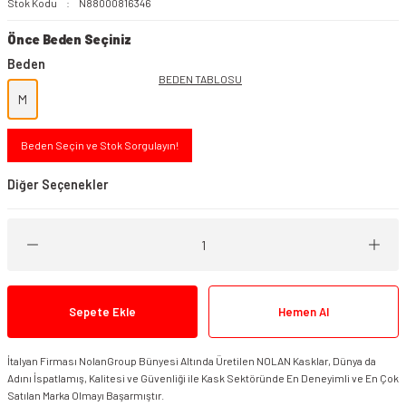
Stok Kodu
N88000816346
Önce Beden Seçiniz
Beden
BEDEN TABLOSU
M
Beden Seçin ve Stok Sorgulayın!
Diğer Seçenekler
Sepete Ekle
Hemen Al
İtalyan Firması NolanGroup Bünyesi Altında Üretilen NOLAN Kasklar, Dünya da
Adını İspatlamış, Kalitesi ve Güvenliği ile Kask Sektöründe En Deneyimli ve En Çok
Satılan Marka Olmayı Başarmıştır.