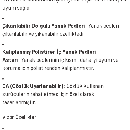
uyum sağlar.
Çıkarılabilir Dolgulu Yanak Pedleri:
Yanak pedleri
çıkarılabilir ve yıkanabilir özelliktedir.
NOLAN N80-8 Kask Classico Nobile 311 Mat Siyah Bej
Kalıplanmış Polistiren İç Yanak Pedleri
Astarı:
Yanak pedlerinin iç kısmı, daha iyi uyum ve
koruma için polistirenden kalıplanmıştır.
EA (Gözlük Uyarlanabilir):
Gözlük kullanan
sürücülerin rahat etmesi için özel olarak
NOLAN N80-8 Kask Alfiere 347
NOLAN N80-8 Kask Alfiere 345
tasarlanmıştır.
Vizör Özellikleri