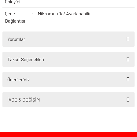
Önleyici
Çene
:
Mikrometrik / Ayarlanabilir
Bağlantısı
Yorumlar
Taksit Seçenekleri
Bu ürüne ilk yorumu siz yapın!
Önerileriniz
Yorum Yaz
Bu ürünün fiyat bilgisi, resim, ürün açıklamalarında ve diğer konularda
yetersiz gördüğünüz noktaları öneri formunu kullanarak tarafımıza
İADE & DEĞİŞİM
iletebilirsiniz.
Görüş ve önerileriniz için teşekkür ederiz.
Ürün resmi kalitesiz, bozuk veya görüntülenemiyor.
Ürün açıklamasında eksik bilgiler bulunuyor.