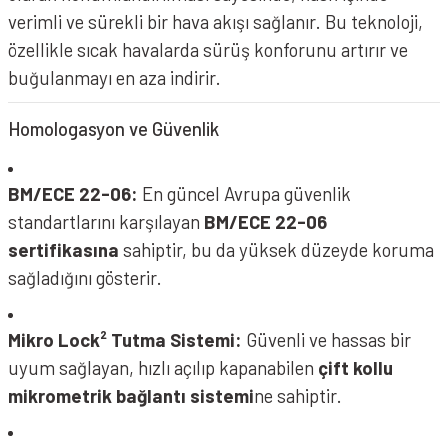
verimli ve sürekli bir hava akışı sağlanır. Bu teknoloji,
özellikle sıcak havalarda sürüş konforunu artırır ve
buğulanmayı en aza indirir.
Homologasyon ve Güvenlik
NOLAN N80-8 Kask Classico 303 Parlak Gri
BM/ECE 22-06:
En güncel Avrupa güvenlik
standartlarını karşılayan
BM/ECE 22-06
sertifikasına
sahiptir, bu da yüksek düzeyde koruma
sağladığını gösterir.
Mikro Lock² Tutma Sistemi:
Güvenli ve hassas bir
uyum sağlayan, hızlı açılıp kapanabilen
çift kollu
mikrometrik bağlantı sistemi
ne sahiptir.
NOLAN N80-8 Kask Classic N-COM 005