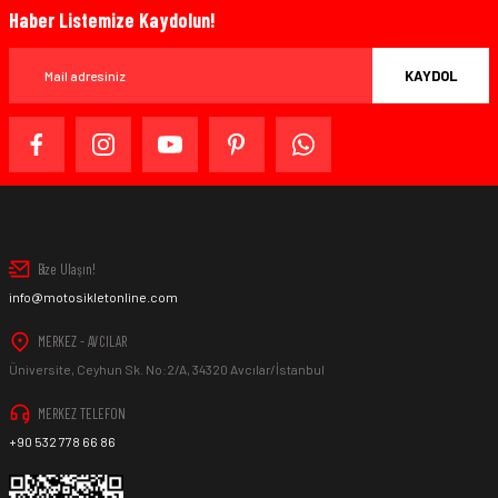
Haber Listemize Kaydolun!
KAYDOL
Bize Ulaşın!
info@motosikletonline.com
MERKEZ - AVCILAR
Üniversite, Ceyhun Sk. No:2/A, 34320 Avcılar/İstanbul
MERKEZ TELEFON
+90 532 778 66 86