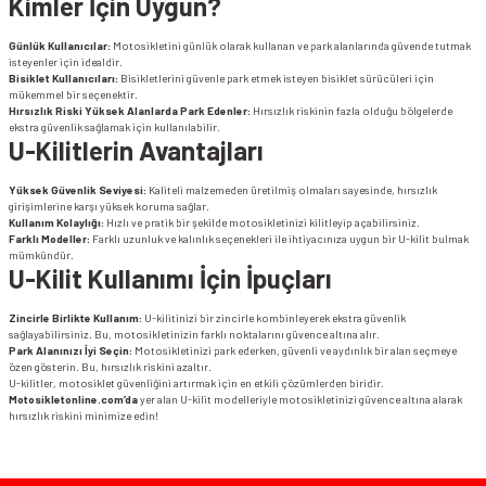
Kimler İçin Uygun?
Günlük Kullanıcılar:
Motosikletini günlük olarak kullanan ve park alanlarında güvende tutmak
isteyenler için idealdir.
Bisiklet Kullanıcıları:
Bisikletlerini güvenle park etmek isteyen bisiklet sürücüleri için
mükemmel bir seçenektir.
Hırsızlık Riski Yüksek Alanlarda Park Edenler:
Hırsızlık riskinin fazla olduğu bölgelerde
ekstra güvenlik sağlamak için kullanılabilir.
U-Kilitlerin Avantajları
Yüksek Güvenlik Seviyesi:
Kaliteli malzemeden üretilmiş olmaları sayesinde, hırsızlık
girişimlerine karşı yüksek koruma sağlar.
Kullanım Kolaylığı:
Hızlı ve pratik bir şekilde motosikletinizi kilitleyip açabilirsiniz.
Farklı Modeller:
Farklı uzunluk ve kalınlık seçenekleri ile ihtiyacınıza uygun bir U-kilit bulmak
mümkündür.
U-Kilit Kullanımı İçin İpuçları
Zincirle Birlikte Kullanım:
U-kilitinizi bir zincirle kombinleyerek ekstra güvenlik
sağlayabilirsiniz. Bu, motosikletinizin farklı noktalarını güvence altına alır.
Park Alanınızı İyi Seçin:
Motosikletinizi park ederken, güvenli ve aydınlık bir alan seçmeye
özen gösterin. Bu, hırsızlık riskini azaltır.
U-kilitler, motosiklet güvenliğini artırmak için en etkili çözümlerden biridir.
Motosikletonline.com’da
yer alan U-kilit modelleriyle motosikletinizi güvence altına alarak
hırsızlık riskini minimize edin!