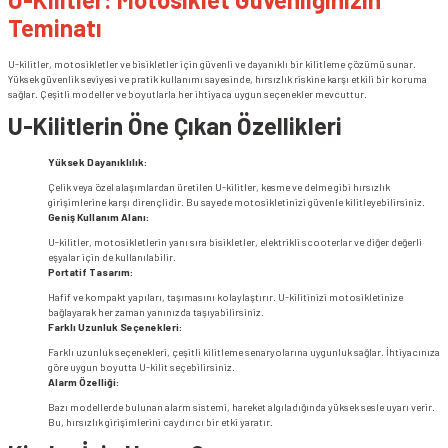
Teminatı
U-kilitler, motosikletler ve bisikletler için güvenli ve dayanıklı bir kilitleme çözümü sunar.
Yüksek güvenlik seviyesi ve pratik kullanımı sayesinde, hırsızlık riskine karşı etkili bir koruma
sağlar. Çeşitli modeller ve boyutlarla her ihtiyaca uygun seçenekler mevcuttur.
U-Kilitlerin Öne Çıkan Özellikleri
Yüksek Dayanıklılık:
Çelik veya özel alaşımlardan üretilen U-kilitler, kesme ve delme gibi hırsızlık
girişimlerine karşı dirençlidir. Bu sayede motosikletinizi güvenle kilitleyebilirsiniz.
Geniş Kullanım Alanı:
U-kilitler, motosikletlerin yanı sıra bisikletler, elektrikli scooterlar ve diğer değerli
eşyalar için de kullanılabilir.
Portatif Tasarım:
Hafif ve kompakt yapıları, taşımasını kolaylaştırır. U-kilitinizi motosikletinize
bağlayarak her zaman yanınızda taşıyabilirsiniz.
Farklı Uzunluk Seçenekleri:
Farklı uzunluk seçenekleri, çeşitli kilitleme senaryolarına uygunluk sağlar. İhtiyacınıza
göre uygun boyutta U-kilit seçebilirsiniz.
Alarm Özelliği:
Bazı modellerde bulunan alarm sistemi, hareket algıladığında yüksek sesle uyarı verir.
Bu, hırsızlık girişimlerini caydırıcı bir etki yaratır.