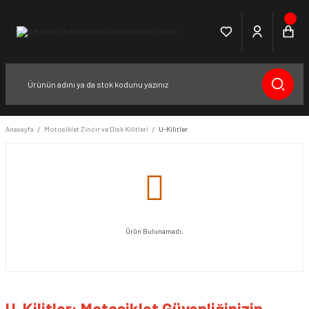
Anasayfa
Motosiklet Zincir ve Disk Kilitleri
U-Kilitler
Ürün Bulunamadı.
U-Kilitler: Motosiklet Güvenliğinizin