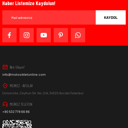
Haber Listemize Kaydolun!
KAYDOL
Bize Ulaşın!
info@motosikletonline.com
MERKEZ - AVCILAR
Üniversite, Ceyhun Sk. No:2/A, 34320 Avcılar/İstanbul
MERKEZ TELEFON
+90 532 778 66 86