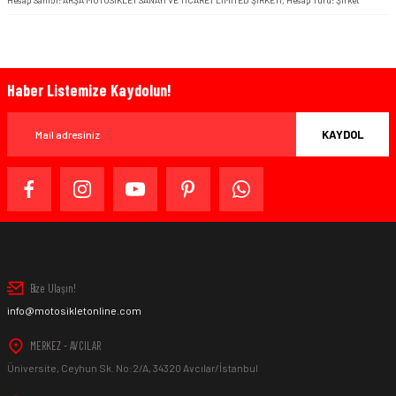
Hesap Sahibi: ARŞA MOTOSİKLET SANAYİ VE TİCARET LİMİTED ŞİRKETİ, Hesap Türü: Şirket
Haber Listemize Kaydolun!
KAYDOL
Bize Ulaşın!
info@motosikletonline.com
MERKEZ - AVCILAR
Üniversite, Ceyhun Sk. No:2/A, 34320 Avcılar/İstanbul