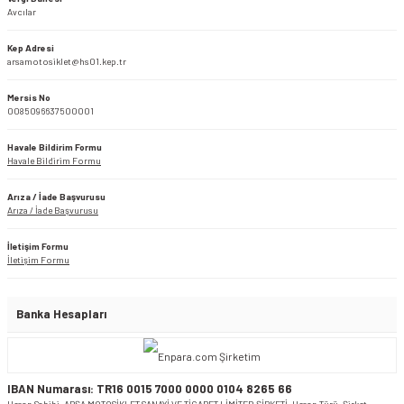
Avcılar
Kep Adresi
arsamotosiklet@hs01.kep.tr
Mersis No
0085096637500001
Havale Bildirim Formu
Havale Bildirim Formu
Arıza / İade Başvurusu
Arıza / İade Başvurusu
İletişim Formu
İletişim Formu
Banka Hesapları
IBAN Numarası: TR16 0015 7000 0000 0104 8265 66