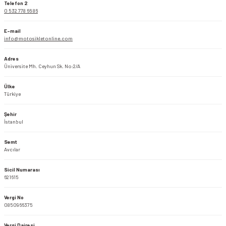
Telefon 2
0 532 778 66 86
E-mail
info@motosikletonline.com
Adres
Üniversite Mh. Ceyhun Sk. No:2/A
Ülke
Türkiye
Şehir
İstanbul
Semt
Avcılar
Sicil Numarası
621615
Vergi No
0850966375
Vergi Dairesi