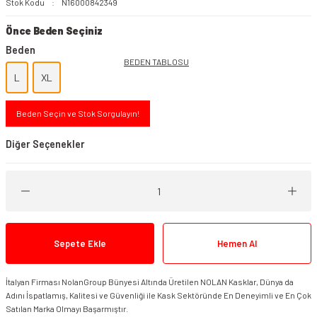
Stok Kodu
N16000842349
Önce Beden Seçiniz
Beden
BEDEN TABLOSU
L
XL
Beden Seçin ve Stok Sorgulayın!
Diğer Seçenekler
Sepete Ekle
Hemen Al
İtalyan Firması NolanGroup Bünyesi Altında Üretilen NOLAN Kasklar, Dünya da
Adını İspatlamış, Kalitesi ve Güvenliği ile Kask Sektöründe En Deneyimli ve En Çok
Satılan Marka Olmayı Başarmıştır.