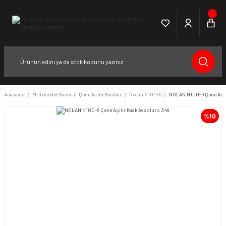
Anasayfa
Motosiklet Kaskı
Çene Açılır Kasklar
Nolan N100-6
NOLAN N100-6 Çene Açıl
%10