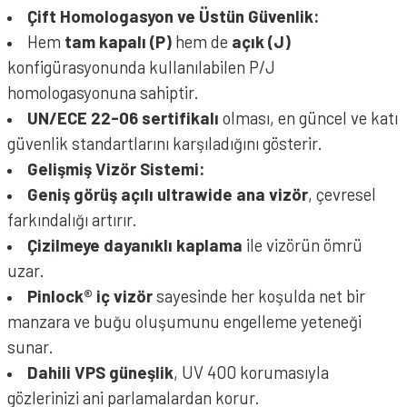
Çift Homologasyon ve Üstün Güvenlik:
Hem
tam kapalı (P)
hem de
açık (J)
konfigürasyonunda kullanılabilen P/J
homologasyonuna sahiptir.
UN/ECE 22-06 sertifikalı
olması, en güncel ve katı
güvenlik standartlarını karşıladığını gösterir.
Gelişmiş Vizör Sistemi:
Geniş görüş açılı ultrawide ana vizör
, çevresel
farkındalığı artırır.
Çizilmeye dayanıklı kaplama
ile vizörün ömrü
uzar.
Pinlock® iç vizör
sayesinde her koşulda net bir
manzara ve buğu oluşumunu engelleme yeteneği
sunar.
Dahili VPS güneşlik
, UV 400 korumasıyla
gözlerinizi ani parlamalardan korur.