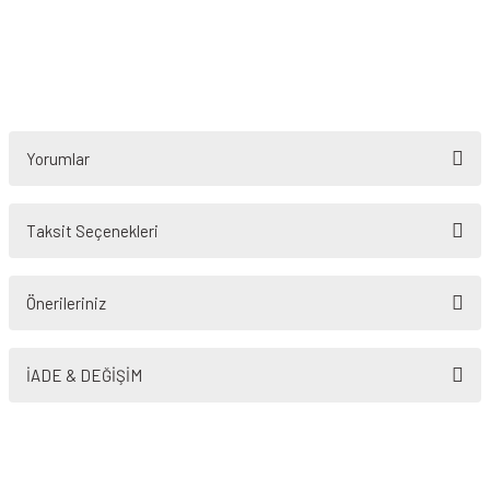
Yorumlar
Taksit Seçenekleri
Bu ürüne ilk yorumu siz yapın!
Önerileriniz
Yorum Yaz
Bu ürünün fiyat bilgisi, resim, ürün açıklamalarında ve diğer konularda
yetersiz gördüğünüz noktaları öneri formunu kullanarak tarafımıza
İADE & DEĞİŞİM
iletebilirsiniz.
Görüş ve önerileriniz için teşekkür ederiz.
Ürün resmi kalitesiz, bozuk veya görüntülenemiyor.