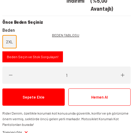
İndirimi
(%5,00
Avantajlı)
Önce Beden Seçiniz
Beden
BEDEN TABLOSU
2XL
Beden Seçin ve Stok Sorgulayın!
Sepete Ekle
Hemen Al
Rider Denim, özellikle korumalı kot konusunda güvenlik, konfor ve şık görünüme
önem vermiş, sektörde öncü gelen yerli markadır. Motosiklet Korumalı Kot
Pantolonları burada!
Tümünü Gör