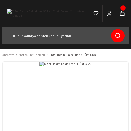
Anasayfa
Motosiklet Yelekleri
Rider Denim Dalgakıran SF Üst Giysi