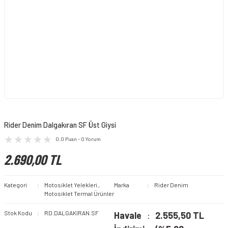
Rider Denim Dalgakıran SF Üst Giysi
0.0 Puan - 0 Yorum
2.690,00 TL
Kategori
Motosiklet Yelekleri
,
Marka
Rider Denim
Motosiklet Termal Ürünler
Stok Kodu
RD.DALGAKIRAN.SF
Havale
2.555,50 TL