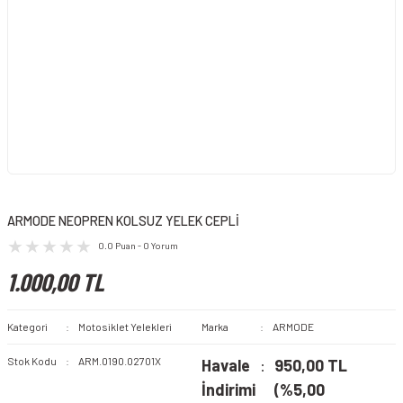
ARMODE NEOPREN KOLSUZ YELEK CEPLİ
0.0 Puan - 0 Yorum
1.000,00 TL
Kategori
Motosiklet Yelekleri
Marka
ARMODE
Stok Kodu
ARM.0190.02701X
Havale
950,00 TL
İndirimi
(%5,00