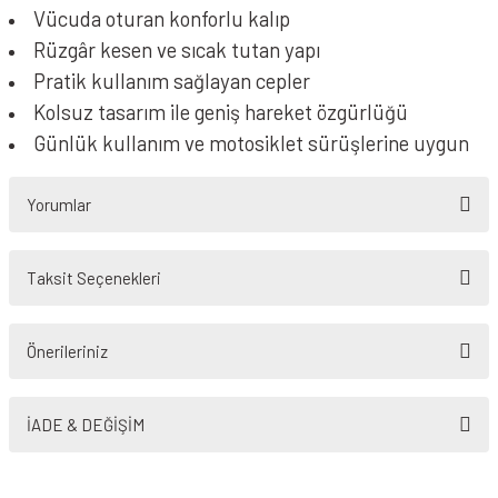
Vücuda oturan konforlu kalıp
Rüzgâr kesen ve sıcak tutan yapı
Pratik kullanım sağlayan cepler
Kolsuz tasarım ile geniş hareket özgürlüğü
Günlük kullanım ve motosiklet sürüşlerine uygun
Yorumlar
Taksit Seçenekleri
Bu ürüne ilk yorumu siz yapın!
Önerileriniz
Yorum Yaz
Bu ürünün fiyat bilgisi, resim, ürün açıklamalarında ve diğer konularda
yetersiz gördüğünüz noktaları öneri formunu kullanarak tarafımıza
İADE & DEĞİŞİM
iletebilirsiniz.
Görüş ve önerileriniz için teşekkür ederiz.