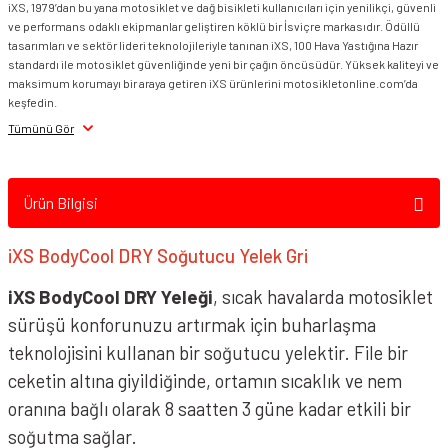
iXS, 1979’dan bu yana motosiklet ve dağ bisikleti kullanıcıları için yenilikçi, güvenli
ve performans odaklı ekipmanlar geliştiren köklü bir İsviçre markasıdır. Ödüllü
Smk Kask Vizör &
tasarımları ve sektör lideri teknolojileriyle tanınan iXS, 100 Hava Yastığına Hazır
Aksesuarı
standardı ile motosiklet güvenliğinde yeni bir çağın öncüsüdür. Yüksek kaliteyi ve
maksimum korumayı bir araya getiren iXS ürünlerini motosikletonline.com’da
Spyder Kask Vizör &
keşfedin.
Aksesuar
Tümünü Gör
Suomy Vizör &
Aksesuarları
Ürün Bilgisi
VEXO Vizör & Aksesuarı
iXS BodyCool DRY Soğutucu Yelek Gri
Zeus Kask Vizör &
iXS BodyCool DRY Yeleği
, sıcak havalarda motosiklet
Aksesuar
sürüşü konforunuzu artırmak için buharlaşma
teknolojisini kullanan bir soğutucu yelektir. File bir
ceketin altına giyildiğinde, ortamın sıcaklık ve nem
oranına bağlı olarak 8 saatten 3 güne kadar etkili bir
soğutma sağlar.