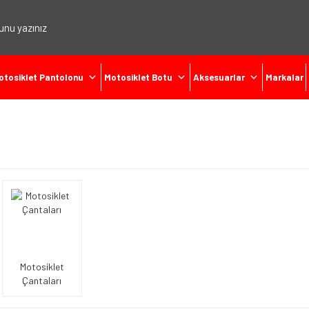
otosiklet Pantolonu
Motosiklet Botu
Aksesuarlar
Markalar
Motosiklet
Çantaları