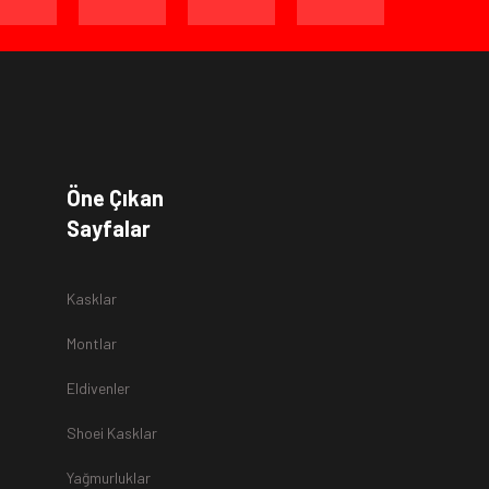
a
Öne Çıkan
Sayfalar
Kasklar
Montlar
Eldivenler
Shoei Kasklar
Yağmurluklar