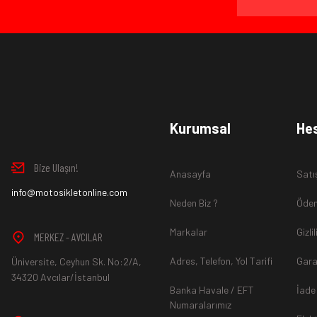
Kurumsal
He
Bize Ulaşın!
Anasayfa
Satı
info@motosikletonline.com
Neden Biz ?
Ödem
Markalar
Gizli
MERKEZ - AVCILAR
Adres, Telefon, Yol Tarifi
Gara
Üniversite, Ceyhun Sk. No:2/A,
34320 Avcılar/İstanbul
Banka Havale / EFT
İade
Numaralarımız