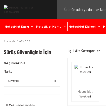
Motosiklet Kaskı
Motosiklet Montu
Motosiklet Eldiveni
M
Anasayfa
ARMODE
İlgili Alt Kategoriler
Sürüş Güvenliğiniz İçin
Seçimleriniz
Marka
ARMODE
Motosiklet
Yelekleri
Motosiklet Yelekleri