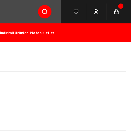
İndirimli Ürünler
Motosikletler