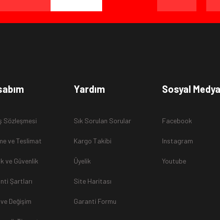
sabım
Yardım
Sosyal Medy
ş Sözleşmesi
Sık Sorulan Sorular
Facebook
e ve Teslimat
Kargo Takibi
Instagram
lik ve Güvenlik
Üyelik
Youtube
nti Şartları
Site Haritası
 ve Değişim
Garanti Formu