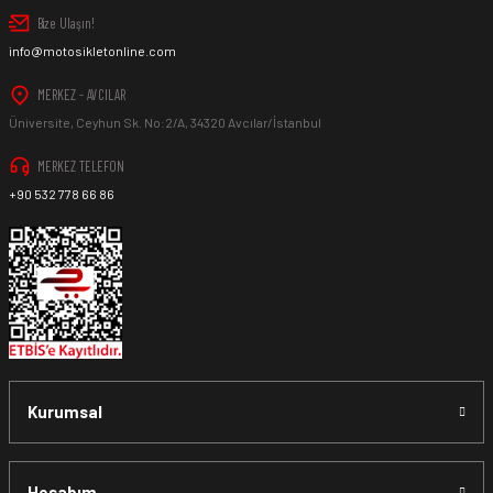
Bize Ulaşın!
info@motosikletonline.com
MERKEZ - AVCILAR
Üniversite, Ceyhun Sk. No:2/A, 34320 Avcılar/İstanbul
MERKEZ TELEFON
+90 532 778 66 86
Kurumsal
Hesabım