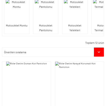
Motosiklet Montu
Motosiklet
Motosiklet
Motosi
Pantolonu
Yelekleri
Termal Ü
Toplam 12 ürün