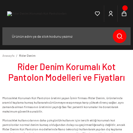
Anasayfa
Rider Denim
Rider Denim Korumalı Kot
Pantolon Modelleri ve Fiyatları
Motosiklet Korumalı Kot Pantolon üretimi yapan İzmir firması Rider Denim, ürünlerinde
aramid kaplama kumaş kullanarak sürtünmeye ve aşınmaya karşı yüksek direnç sağlar, aynı
zamanda alman firmasının üretimini yaptığı Sas-Tec patentli korumalar ile donatılarak
maksimum güvenlik sunabilir.
Motosiklet kullanıcılarının daha çok günlük kullanım için tercih ettiği korumalı kot
pantolonlar normal denim kumaş olduğundan dolayı su geçirmezliğe sahip değildir, ancak
Rider Denim Kot Pantolon modellerinde Nano teknoloji kullanılarak yapılan dış kaplama