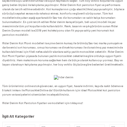
sayesinde suyu üzerinde tutmaz ve suyun kaymasını sağlar. Tüm boy ve kilo koşullarına uygun
geniş beden ölçüsü ile kalıplama yapılmıştır. Rider Denim Kot pantolon fiyat ve performans
olarak da tercih edilme sebebidir. Kot kumaşlarının çoğu elastik (likra) yapıya sahiptir, böylece
sürücüyü seyahat esnasında rahatsız etmez, konforlu ve güvenli sürüş sunar. Tüm kot
modellerinde yukarı aşağı ayarlanabilir Sas-tec diz korumaları ve
sabit kalça korumaları
bulunmaktadır. En çok tercih edilen Rider denim karayel (siyah, beli uzun) modeli ile yaz
mevsiminde tüm yol koşullarında kullanılabilir. Renk, tasarım ve şık görünüm sunan Rider
Denim Duman modeli ise 2018 yeni koleksiyonu olan fit yapıya sahip yeni korumalı kot
pantolon modelidir.
Rider Denim Kot Mont modelleri ise yine denim kumaş ile örülmüş Sas-tec marka yumuşak ve
darbe emici sırt koruması, omuz koruması ve dirsek koruması ile donatılmış yaz mevsiminde
kullanılabilmesi için fileli nefes alabilir alanlara sahip yazlık motosiklet ceketidir. Rider Denim
Kot Mont fiyatları piyasada bulunan yazlık motosiklet ceketlerine göre oldukça uygun fiyatlı
diyebiliriz. Hem maksimum koruma sağlarken hem de bütçe olarak kullanıcıyı yormaz. Bay ve
bayan olarak ayrı kalıplama yapılmıştır, her boy ve kilo ölçüsüne göre bedenleri üretilmektedir.
Tüm ürünlerimiz online stok güvencesi, en uygun fiyat, havale indirimi, kapıda nakit ödeme ve
9 taksit imkanı ile MotosikletOnline da! Günlük kullanım için ideal Motosiklet kot pantolon
yorum ve tavsiyelerini sitemizden inceleyebilirsiniz.
Rider Denim Kot Pantolon fiyatları
ve modelleri için tıklayınız!
İlgili Alt Kategoriler