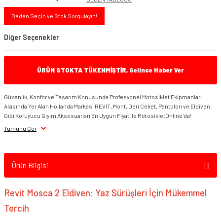
Beden Seçin ve Stok Sorgulayın!
Diğer Seçenekler
ÜRÜN STOKTA TÜKENMİŞTİR, Gelince Haber Ver
Güvenlik, Konfor ve Tasarım Konusunda Profesyonel Motosiklet Ekipmanları
Arasında Yer Alan Hollanda Markası REVIT, Mont, Deri Ceket, Pantolon ve Eldiven
Gibi Koruyucu Giyim Aksesuarları En Uygun Fiyat ile MotosikletOnline 'da!
Tümünü Gör
REVIT Mosca 2 H2O Eldiven Siyah
REVIT Mosca 2 H2O Eldiven Siyah Gri
Ürün Bilgisi
Revit Mosca 2 Eldiven: Yaz Sürüşleri İçin Mükemmel
Tercih