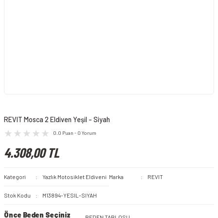
REVIT Mosca 2 Eldiven Yeşil - Siyah
0.0 Puan - 0 Yorum
4.308,00 TL
Kategori
Yazlık Motosiklet Eldiveni
Marka
REVIT
Stok Kodu
M13894-YESIL-SIYAH
Önce Beden Seçiniz
BEDEN TABLOSU