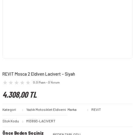
REVIT Mosca 2 Eldiven Lacivert - Siyah
0.0 Puan - 0 Yorum
4.308,00 TL
Kategori
Yazlık Motosiklet Eldiveni
Marka
REVIT
Stok Kodu
M13893-LACIVERT
Önce Beden Seçiniz
BEDEN TABLOSU