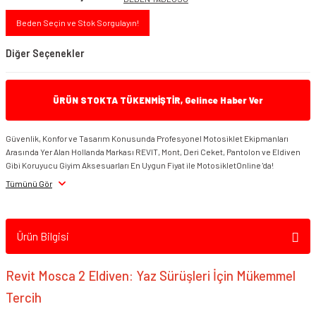
Beden Seçin ve Stok Sorgulayın!
Diğer Seçenekler
ÜRÜN STOKTA TÜKENMİŞTİR, Gelince Haber Ver
Güvenlik, Konfor ve Tasarım Konusunda Profesyonel Motosiklet Ekipmanları
Arasında Yer Alan Hollanda Markası REVIT, Mont, Deri Ceket, Pantolon ve Eldiven
Gibi Koruyucu Giyim Aksesuarları En Uygun Fiyat ile MotosikletOnline 'da!
Tümünü Gör
REVIT Mosca 2 H2O Eldiven Siyah
REVIT Mosca 2 H2O Eldiven Siyah Gri
Ürün Bilgisi
Revit Mosca 2 Eldiven: Yaz Sürüşleri İçin Mükemmel
Tercih