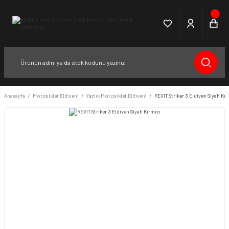
Anasayfa
Motosiklet Eldiveni
Yazlık Motosiklet Eldiveni
REVIT Striker 3 Eldiven Siyah Kır