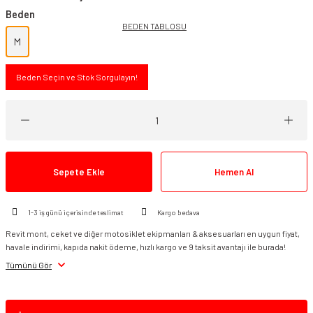
Beden
BEDEN TABLOSU
M
Beden Seçin ve Stok Sorgulayın!
Sepete Ekle
Hemen Al
1-3 iş günü içerisinde teslimat
Kargo bedava
Revit mont, ceket ve diğer motosiklet ekipmanları & aksesuarları en uygun fiyat,
havale indirimi, kapıda nakit ödeme, hızlı kargo ve 9 taksit avantajı ile burada!
Tümünü Gör