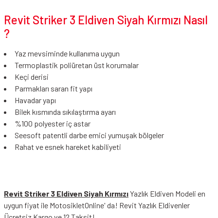
Revit Striker 3 Eldiven Siyah Kırmızı Nasıl
?
Yaz mevsiminde kullanıma uygun
Termoplastik poliüretan üst korumalar
Keçi derisi
Parmakları saran fit yapı
Havadar yapı
Bilek kısmında sıkılaştırma ayarı
%100 polyester iç astar
Seesoft patentli darbe emici yumuşak bölgeler
Rahat ve esnek hareket kabiliyeti
Revit Striker 3 Eldiven Siyah Kırmızı
Yazlık Eldiven Modeli en
uygun fiyat ile MotosikletOnline' da! Revit Yazlık Eldivenler
Ücretsiz Kargo ve 12 Taksit!