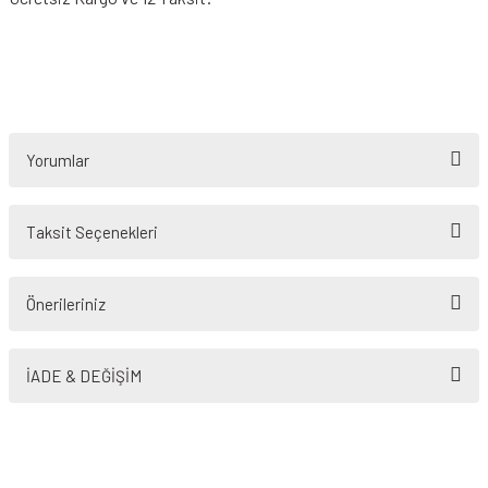
Yorumlar
Taksit Seçenekleri
Bu ürüne ilk yorumu siz yapın!
Önerileriniz
Yorum Yaz
Bu ürünün fiyat bilgisi, resim, ürün açıklamalarında ve diğer konularda
yetersiz gördüğünüz noktaları öneri formunu kullanarak tarafımıza
İADE & DEĞİŞİM
iletebilirsiniz.
Görüş ve önerileriniz için teşekkür ederiz.
Ürün resmi kalitesiz, bozuk veya görüntülenemiyor.