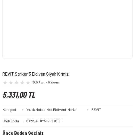
REVIT Striker 3 Eldiven Siyah Kırmızı
0.0 Puan - 0 Yorum
5.331,00 TL
Kategori
Yazlık Motosiklet Eldiveni
Marka
REVIT
Stok Kodu
M12153-SIYAH/KIRMIZI
Önce Beden Seçiniz