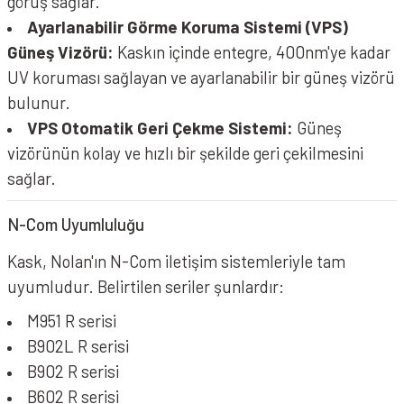
görüş sağlar.
Ayarlanabilir Görme Koruma Sistemi (VPS)
Güneş Vizörü:
Kaskın içinde entegre, 400nm'ye kadar
UV koruması sağlayan ve ayarlanabilir bir güneş vizörü
bulunur.
VPS Otomatik Geri Çekme Sistemi:
Güneş
vizörünün kolay ve hızlı bir şekilde geri çekilmesini
sağlar.
N-Com Uyumluluğu
Kask, Nolan'ın N-Com iletişim sistemleriyle tam
uyumludur. Belirtilen seriler şunlardır:
M951 R serisi
B902L R serisi
B902 R serisi
B602 R serisi