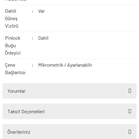
Dahili
:
Var
Güneş
Vizörü
Pinlock
:
Dahil
Buğu
Önleyici
Çene
:
Mikrometrik / Ayarlanabilir
Bağlantısı
Yorumlar
Taksit Seçenekleri
Bu ürüne ilk yorumu siz yapın!
Önerileriniz
Yorum Yaz