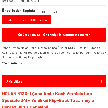
Stok Kodu
N1F000730341
Önce Beden Seçiniz
BEDEN TABLOSU
Beden Seçin ve Stok Sorgulayın!
ÜRÜN STOKTA TÜKENMİŞTİR, Gelince Haber Ver
İtalyan Firması NolanGroup Bünyesi Altında Üretilen NOLAN Kasklar, Dünya da
Adını İspatlamış, Kalitesi ve Güvenliği ile Kask Sektöründe En Deneyimli ve En Çok
Satılan Marka Olmayı Başarmıştır.
Tümünü Gör
Ürün Bilgisi
NOLAN N120-1 Çene Açılır Kask Verniciatura
Speciale 341 - Yenilikçi Flip-Back Tasarımıyla
Çapraz Sürüş Deneyimi