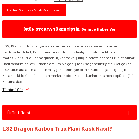
Beden Seçin ve Stok Sorgulayın!
ÜRÜN STOKTA TÜKENMİŞTİR, Gelince Haber Ver
LS2, 1990 yılında İspanya'da kurulan bir motosiklet kaskı ve ekipmanları
markasıdır. Şirket, Barcelona merkezli olarak faaliyet göstermekte olup,
motosiklet sürücülerine güvenlik, konfor ve şıklığı bir araya getiren ürünler sunar.
Hafif tasarımları, etkili darbe emilimi ve geniş renk seçenekleriyle dikkat çeken
LS2, uluslararası standartlara uygun üretimiyle bilinir. Küresel çapta geniş bir
kullanıcı kitlesine hitap eden marka, motosiklet tutkunları arasında popülerliğini
korumaktadır.
Tümünü Gör
Ürün Bilgisi
LS2 Dragon Karbon Trax Mavi Kask Nasıl?