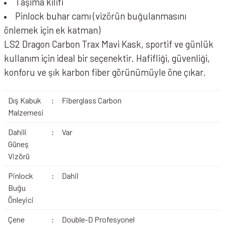
Taşıma kılıfı
Pinlock buhar camı (vizörün buğulanmasını
önlemek için ek katman)
LS2 Dragon Carbon Trax Mavi Kask, sportif ve günlük
kullanım için ideal bir seçenektir. Hafifliği, güvenliği,
konforu ve şık karbon fiber görünümüyle öne çıkar.
Dış Kabuk
:
Fiberglass Carbon
Malzemesi
Dahili
:
Var
Güneş
Vizörü
Pinlock
:
Dahil
Buğu
Önleyici
Çene
:
Double-D Profesyonel