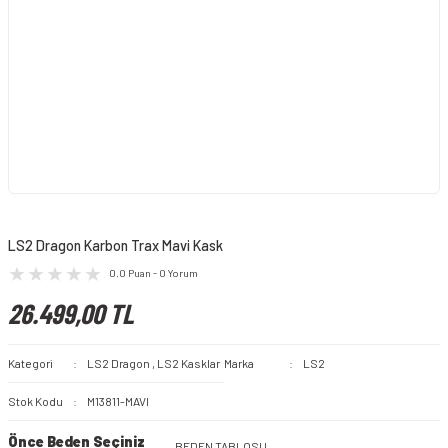
LS2 Dragon Karbon Trax Mavi Kask
0.0 Puan - 0 Yorum
26.499,00 TL
Kategori
LS2 Dragon
,
LS2 Kasklar
Marka
LS2
Stok Kodu
M13811-MAVI
Önce Beden Seçiniz
BEDEN TABLOSU