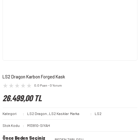
LS2 Dragon Karbon Forged Kask
0.0 Puan - 0 Yorum
26.499,00 TL
Kategori
LS2 Dragon
,
LS2 Kasklar
Marka
LS2
Stok Kodu
M13810-SIYAH
Önce Beden Seçiniz
BEDEN TABLOSU