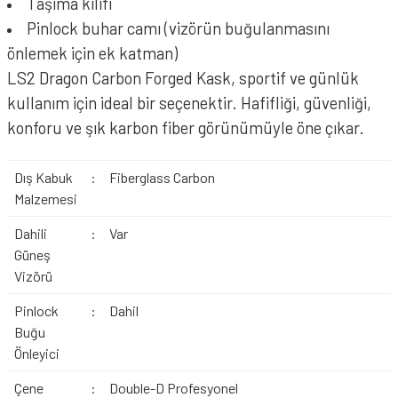
Taşıma kılıfı
Pinlock buhar camı (vizörün buğulanmasını
önlemek için ek katman)
LS2 Dragon Carbon Forged Kask, sportif ve günlük
kullanım için ideal bir seçenektir. Hafifliği, güvenliği,
konforu ve şık karbon fiber görünümüyle öne çıkar.
Dış Kabuk
:
Fiberglass Carbon
Malzemesi
Dahili
:
Var
Güneş
Vizörü
Pinlock
:
Dahil
Buğu
Önleyici
Çene
:
Double-D Profesyonel