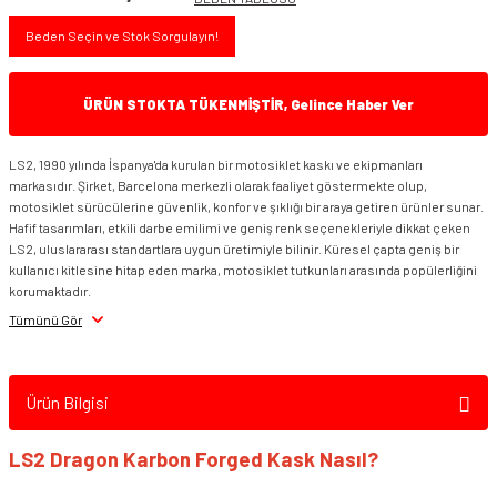
Beden Seçin ve Stok Sorgulayın!
ÜRÜN STOKTA TÜKENMİŞTİR, Gelince Haber Ver
LS2, 1990 yılında İspanya'da kurulan bir motosiklet kaskı ve ekipmanları
markasıdır. Şirket, Barcelona merkezli olarak faaliyet göstermekte olup,
motosiklet sürücülerine güvenlik, konfor ve şıklığı bir araya getiren ürünler sunar.
Hafif tasarımları, etkili darbe emilimi ve geniş renk seçenekleriyle dikkat çeken
LS2, uluslararası standartlara uygun üretimiyle bilinir. Küresel çapta geniş bir
kullanıcı kitlesine hitap eden marka, motosiklet tutkunları arasında popülerliğini
korumaktadır.
Tümünü Gör
Ürün Bilgisi
LS2 Dragon Karbon Forged Kask Nasıl?