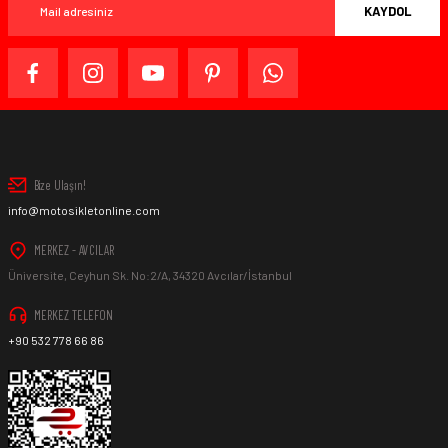
KAYDOL
Bize Ulaşın!
info@motosikletonline.com
MERKEZ - AVCILAR
Üniversite, Ceyhun Sk. No:2/A, 34320 Avcılar/İstanbul
MERKEZ TELEFON
+90 532 778 66 86