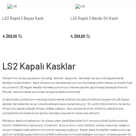
LS2 Rapid 2 Beyaz Kask
LS2 Rapid 2 Nardo Gri Kask
4.399,00 TL
4.399,00 TL
LS2 Kapalı Kasklar
Güvenli bir sürüş yapmanın önceliği, kaliteli, dayanıklı, darbeleri en aza indirgeyebilecek
kaskları kullanmaktır. Kask ihtiyacınızı karşılamak için siz de yüksek performans ve düşük fiyat
arıyorsanız LS2 kapalı kasklar koleksiyonumuzu hemen gözden geçirmeye başlayabilirsiniz.
Model, renk ve desen açısından en geniş skala sitemizde!
Çoğunlukla polikarbon materyal kullanılarak üretilen dış kabuk bölümü sayesinde LS2 kapalı
kasklar darbelerden en az oranda etkilenmeye olanak tanıyor. Ön vizör bölümlerinin de darbe
direncinin gayet yüksek olması dikkat çekiyor. Aynı zamanda vizör bölümü yüksek hızda
sürüşlerde bile maksimum görüş olanağı sunacak bir tasarıma sahiptir.
Markanın kask modellerinin ön plana çıkan özelliklerinden biri de uzun süreli kullanımlarda
konfor beklentisini karşılıyor olmasıdır. Boyun kırıcı rulo bölümü, sürüş sırasında rüzgarın
boyun bölgesindeki etkisini minimum seviyeye çekiyor. Kapalı kask modelleri maksimum ses
yalıtımı özelliği sayesinde motosiklet tutkunlarının kulak sağlığını koruyor ve daha güvenli bir