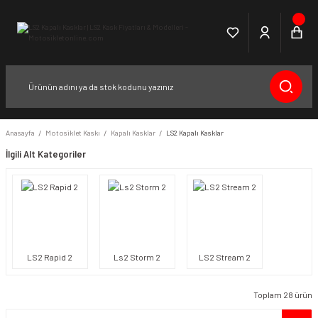
Anasayfa
Motosiklet Kaskı
Kapalı Kasklar
LS2 Kapalı Kasklar
İlgili Alt Kategoriler
LS2 Rapid 2
Ls2 Storm 2
LS2 Stream 2
Toplam 28 ürün