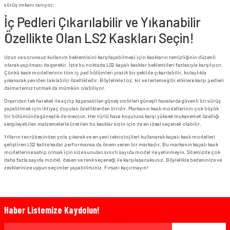
sürüş imkanı tanıyor.
İç Pedleri Çıkarılabilir ve Yıkanabilir
Özellikte Olan LS2 Kaskları Seçin!
Uzun ve sorunsuz kullanım beklentisini karşılayabilmesi için kaskların temizliğinin düzenli
olarak yapılması da gerekir. İşte bu noktada LS2 kapalı kasklar beklentileri fazlasıyla karşılıyor.
Çünkü kask modellerinin tüm iç ped bölümleri pratik bir şekilde çıkarılabilir, kolaylıkla
yıkanarak yeniden takılabilir özelliktedir. Böylelikle toz, kir ve terleme gibi etkilere karşı pedleri
daime temiz tutmak da mümkün olabiliyor.
Dışarıdan tek hareket ile açılıp kapanabilen güneş vizörleri güneşli havalarda güvenli bir sürüş
yapabilmek için ihtiyaç duyulan özelliklerden biridir. Markanın kask modellerinin çok büyük
bir bölümünde güneşlik de mevcut. Her türlü hava koşuluna karşı yüksek mukavemet özelliği
sergileyebilen malzemelerle üretilen bu kasklar sizin için de en ideal seçenek olabilir.
Yılların tecrübesinden yola çıkarak ve en yeni teknolojileri kullanarak kapalı kask modelleri
geliştiren LS2 kalite kadar performansa da önem veren bir markadır. Bu markanın kapalı kask
modellerine sahip olmak için size sunulan sınırlı sayıda model ile yetinmeyin. Sitemizde çok
daha fazla sayıda model, desen ve renk seçeneği ile karşılaşacaksınız. Böylelikle bedeninize ve
zevklerinize uygun seçimler yapabilirsiniz. Fırsatı kaçırmayın!
Haber Listemize Kaydolun!