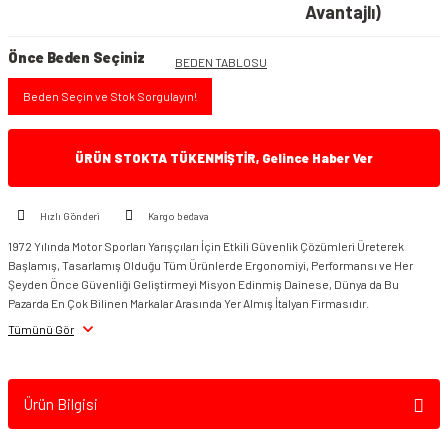
Avantajlı)
Önce Beden Seçiniz
BEDEN TABLOSU
Beden Seçin ve Stok Sorgulayın!
ÜRÜN STOKTA TÜKENMİŞTİR, Gelince Haber Ver
Hızlı Gönderi
Kargo bedava
1972 Yılında Motor Sporları Yarışçıları İçin Etkili Güvenlik Çözümleri Üreterek
Başlamış, Tasarlamış Olduğu Tüm Ürünlerde Ergonomiyi, Performansı ve Her
Şeyden Önce Güvenliği Geliştirmeyi Misyon Edinmiş Dainese, Dünya da Bu
Pazarda En Çok Bilinen Markalar Arasında Yer Almış İtalyan Firmasıdır.
Tümünü Gör
Ürün Bilgisi