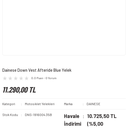
Dainese Down Vest Afteride Blue Yelek
0.0 Puan - 0 Yorum
11.290,00 TL
Kategori
Motosiklet Yelekleri
Marka
DAINESE
Stok Kodu
DNS-1916004.35B
Havale
10.725,50 TL
İndirimi
(%5,00