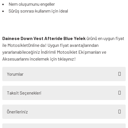
Nem oluşumunu engeller
Sürüş sonrası kullanım için ideal
Dainese Down Vest Afteride Blue Yelek
ürünü en uygun fiyat
ile MotosikletOnline da! Uygun fiyat avantajlarından
yararlanabileceğiniz
İndirimli Motosiklet Ekipmanları
ve
Aksesuarlarını incelemek için tıklayınız!
Yorumlar
Taksit Seçenekleri
Bu ürüne ilk yorumu siz yapın!
Önerileriniz
Yorum Yaz
Bu ürünün fiyat bilgisi, resim, ürün açıklamalarında ve diğer konularda