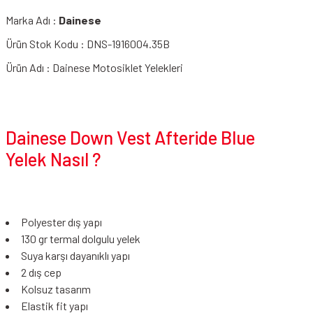
Marka Adı :
Dainese
Ürün Stok Kodu : DNS-1916004.35B
Ürün Adı : Dainese Motosiklet Yelekleri
Dainese Down Vest Afteride Blue
Yelek Nasıl ?
Polyester dış yapı
130 gr termal dolgulu yelek
Suya karşı dayanıklı yapı
2 dış cep
Kolsuz tasarım
Elastik fit yapı