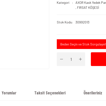
Kategori
AXOR Kask Yedek Par
,
FIRSAT KÖŞESİ
Stok Kodu
30992013
Beden Seçin ve Stok Sorgulayın!
Yorumlar
Taksit Seçenekleri
Önerileriniz