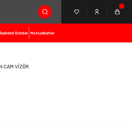
İndirimli Ürünler
Motosikletler
N CAM VİZÖR