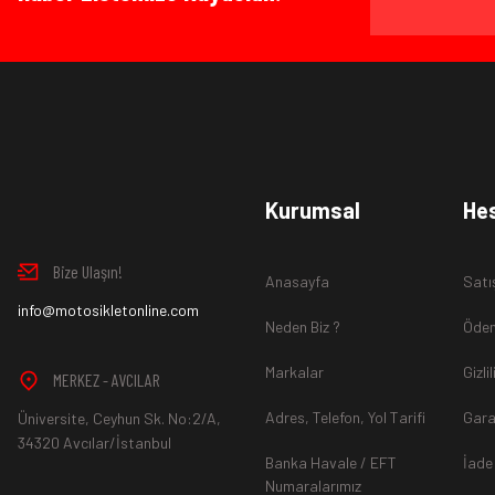
Ürün İadesi Nasıl Sağlanır ?
www.MotosikletOnline.com alışveriş sitesinden almış olduğ
Kurumsal
He
içinde teslim aldığınız şekli ile iade edebilirsiniz.
Bize Ulaşın!
Anasayfa
Satı
Aksi durum söz konusu olduğunda
info@motosikletonline.com
ürün "Yeniden Satışa” 
Neden Biz ?
Ödem
Markalar
Gizli
MERKEZ - AVCILAR
Adres, Telefon, Yol Tarifi
Gara
Üniversite, Ceyhun Sk. No:2/A,
*İade ve Değişim sürecinde ürünlerin
"Gönderici Ödemeli”
ola
34320 Avcılar/İstanbul
Banka Havale / EFT
İade
Numaralarımız