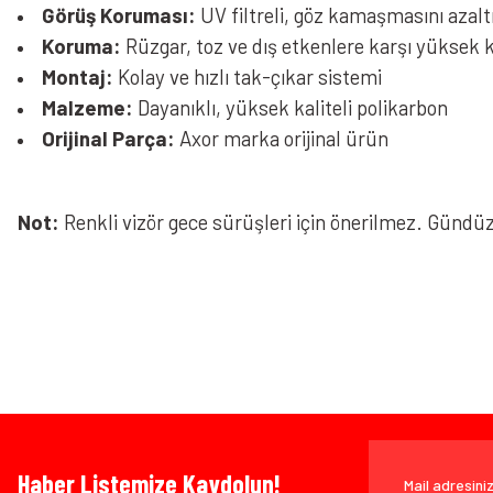
Görüş Koruması:
UV filtreli, göz kamaşmasını azalt
Koruma:
Rüzgar, toz ve dış etkenlere karşı yüksek
Montaj:
Kolay ve hızlı tak-çıkar sistemi
Malzeme:
Dayanıklı, yüksek kaliteli polikarbon
Orijinal Parça:
Axor marka orijinal ürün
Not:
Renkli vizör gece sürüşleri için önerilmez. Günd
Bu ürünün fiyat bilgisi, resim, ürün açıklamalarında ve diğer konularda yeters
Görüş ve önerileriniz için teşekkür ederiz.
Ürün resmi kalitesiz, bozuk veya görüntülenemiyor.
Bazen işler planlandığı gibi gitmeyebilir…
Ürün açıklamasında eksik bilgiler bulunuyor.
Ürün bilgilerinde hatalar bulunuyor.
Ürün fiyatı diğer sitelerden daha pahalı.
www.MotosikletOnline.com alışveriş sitesinden yaptığınız al
Bu ürüne benzer farklı alternatifler olmalı.
Haber Listemize Kaydolun!
olarak), faturası ile birlikte, satın alma tarihinden itibaren 14