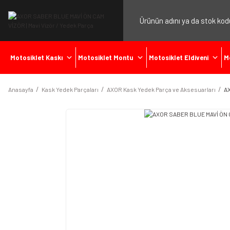
Motosiklet Kaskı
Motosiklet Montu
Motosiklet Eldiveni
M
Anasayfa
Kask Yedek Parçaları
AXOR Kask Yedek Parça ve Aksesuarları
A