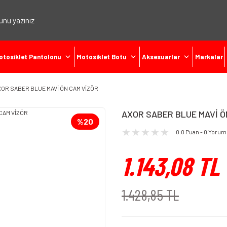
otosiklet Pantolonu
Motosiklet Botu
Aksesuarlar
Markalar
XOR SABER BLUE MAVİ ÖN CAM VİZÖR
AXOR SABER BLUE MAVİ Ö
%20
0.0 Puan - 0 Yorum
1.143,08 TL
1.428,85 TL