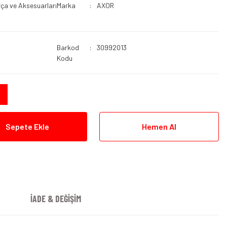
ça ve Aksesuarları
Marka
AXOR
Barkod
30992013
Kodu
Sepete Ekle
Hemen Al
İADE & DEĞİŞİM