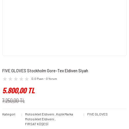
FIVE GLOVES Stockholm Gore-Tex Eldiven Siyah
0.0 Puan - 0 Yorum
5.800,00 TL
7.250,00 TL
Kategori
Motosiklet Eldiveni
,
Kışlık
Marka
FIVE GLOVES
Motosiklet Eldiveni
,
FIRSAT KÖŞESİ