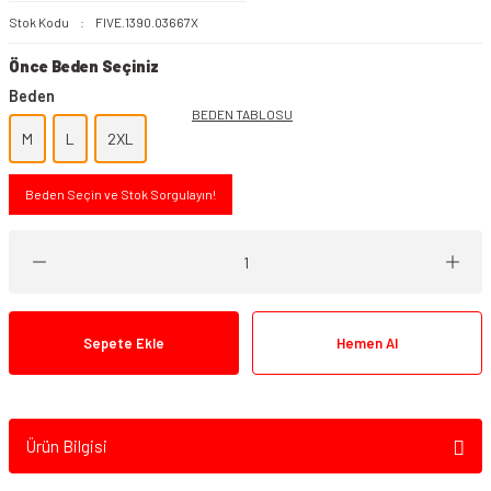
Stok Kodu
FIVE.1390.03667X
Önce Beden Seçiniz
Beden
BEDEN TABLOSU
M
L
2XL
Beden Seçin ve Stok Sorgulayın!
Sepete Ekle
Hemen Al
Ürün Bilgisi