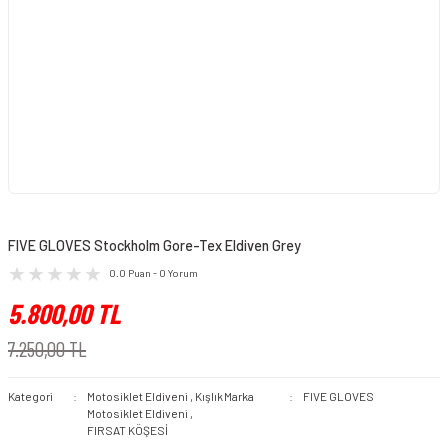
FIVE GLOVES Stockholm Gore-Tex Eldiven Grey
0.0 Puan - 0 Yorum
5.800,00 TL
7.250,00 TL
Kategori
Motosiklet Eldiveni
,
Kışlık
Marka
FIVE GLOVES
Motosiklet Eldiveni
,
FIRSAT KÖŞESİ