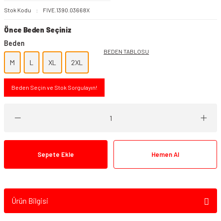
Stok Kodu
FIVE.1390.03668X
Önce Beden Seçiniz
Beden
BEDEN TABLOSU
M
L
XL
2XL
Beden Seçin ve Stok Sorgulayın!
Sepete Ekle
Hemen Al
Ürün Bilgisi