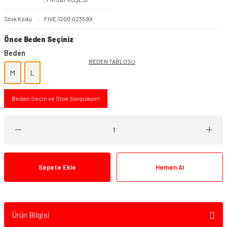
Stok Kodu
FIVE.1200.02359X
Önce Beden Seçiniz
Beden
BEDEN TABLOSU
M
L
Beden Seçin ve Stok Sorgulayın!
Sepete Ekle
Hemen Al
Ürün Bilgisi