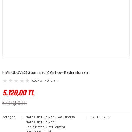
FIVE GLOVES Stunt Evo 2 Airflow Kadın Eldiven
0.0 Puan - 0 Yorum
5.120,00 TL
6.400,00 TL
Kategori
Motosiklet Eldiveni
,
Yazlık
Marka
FIVE GLOVES
Motosiklet Eldiveni
,
Kadın Motosiklet Eldiveni
,
FIRSAT KÖŞESİ