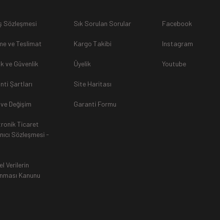
ş Sözleşmesi
Sık Sorulan Sorular
Facebook
sunulamayacağından dolayı
, iade talebiniz kabul edilmeyecekti
e ve Teslimat
Kargo Takibi
Instagram
lik ve Güvenlik
Üyelik
Youtube
nti Şartları
Site Haritası
rak tarafımıza ulaştırılması zorunludur. Aksi halde gönderilerini
 ve Değişim
Garanti Formu
tronik Ticaret
an, siparişiniz Havale ile yapıldıysa aynı Hesaba (IBAN), Kredi 
anıcı Sözleşmesi -
ında ürün bedeli iade edilmektedir. Kredi Kartına yapılan iadele
ttir.
el Verilerin
nması Kanunu