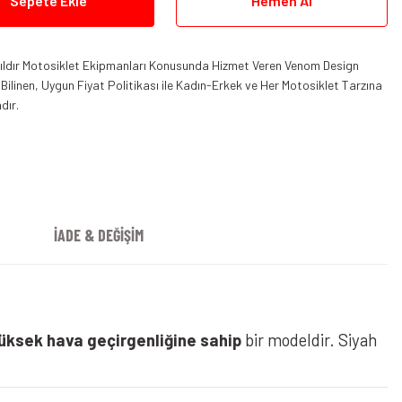
Sepete Ekle
Hemen Al
 Yıldır Motosiklet Ekipmanları Konusunda Hizmet Veren Venom Design
ilinen, Uygun Fiyat Politikası ile Kadın-Erkek ve Her Motosiklet Tarzına
dır.
İADE & DEĞİŞİM
üksek hava geçirgenliğine sahip
bir modeldir. Siyah