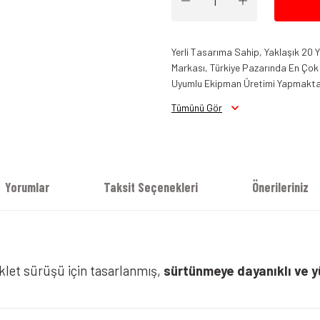
Yerli Tasarıma Sahip, Yaklaşık 20
Markası, Türkiye Pazarında En Çok B
Uyumlu Ekipman Üretimi Yapmakta
Venom Compass Yazlık Mont Gri
Tümünü Gör
Yorumlar
Taksit Seçenekleri
Önerileriniz
klet sürüşü için tasarlanmış,
sürtünmeye dayanıklı ve y