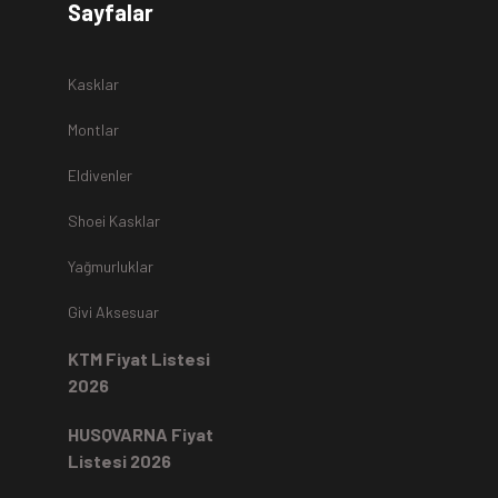
Sayfalar
r.
Kasklar
Montlar
Eldivenler
z
teslim alınmamaktadır.
Shoei Kasklar
Yağmurluklar
Kartı ile yapıldıysa aynı karta iade edilir.
Ücret iadeleri
ilgili
Givi Aksesuar
rde, ekstrenize (+) Taksit yansıtma ve buna benzer tüm
KTM Fiyat Listesi
2026
HUSQVARNA Fiyat
Listesi 2026