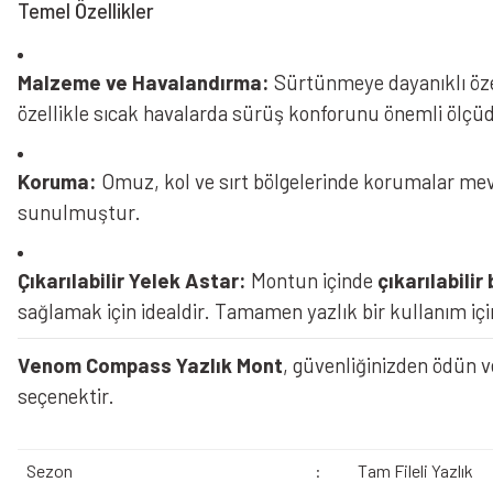
Temel Özellikler
Malzeme ve Havalandırma:
Sürtünmeye dayanıklı öze
özellikle sıcak havalarda sürüş konforunu önemli ölçüde
Koruma:
Omuz, kol ve sırt bölgelerinde korumalar mev
sunulmuştur.
Çıkarılabilir Yelek Astar:
Montun içinde
çıkarılabilir
sağlamak için idealdir. Tamamen yazlık bir kullanım için
Venom Compass Yazlık Mont
, güvenliğinizden ödün v
seçenektir.
Sezon
:
Tam Fileli Yazlık