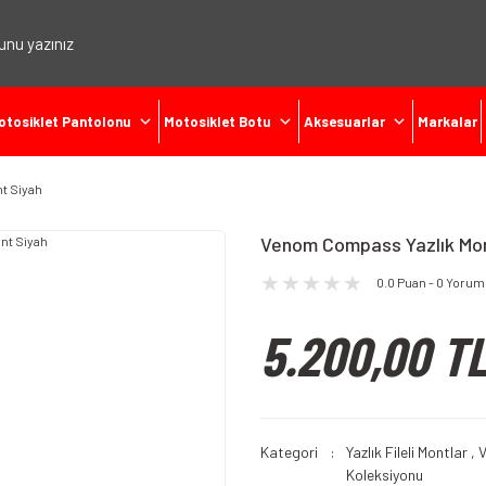
otosiklet Pantolonu
Motosiklet Botu
Aksesuarlar
Markalar
t Siyah
Venom Compass Yazlık Mon
0.0 Puan - 0 Yorum
5.200,00 T
Kategori
Yazlık Fileli Montlar
,
Koleksiyonu