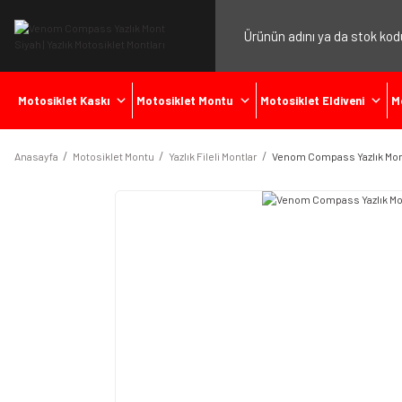
Motosiklet Kaskı
Motosiklet Montu
Motosiklet Eldiveni
M
Anasayfa
Motosiklet Montu
Yazlık Fileli Montlar
Venom Compass Yazlık Mon