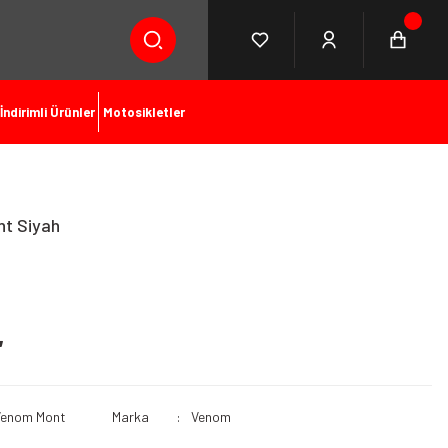
İndirimli Ürünler
Motosikletler
t Siyah
L
Venom Mont
Marka
Venom