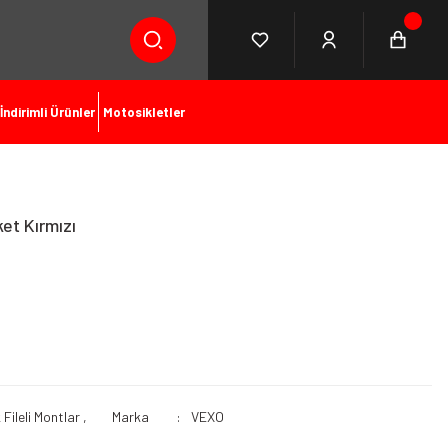
İndirimli Ürünler
Motosikletler
et Kırmızı
 Fileli Montlar
,
Marka
VEXO