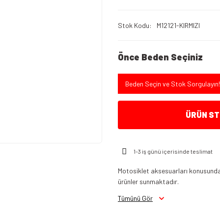
Stok Kodu
M12121-KIRMIZI
Önce Beden Seçiniz
Beden Seçin ve Stok Sorgulayın!
ÜRÜN STO
1-3 iş günü içerisinde teslimat
Motosiklet aksesuarları konusunda 
ürünler sunmaktadır.
Tümünü Gör