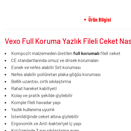
Ürün Bilgisi
Vexo Full Koruma Yazlık Fileli Ceket Nas
Kompozit malzemeden üretilen
full korumalı
fileli ceket
CE standartlarında omuz ve dirsek korumaları
Esnek ve nefes alabilir Sırt koruması
Nefes alabilir poliüretan plaka göğüs koruması
Bellik uzantısı, cırtlı sıkılaştırma
Rahat hareket kabiliyeti
Kolay ve pratik şekilde giyilebilir
Komple fileli havadar yapı
Yazlık kullanıma uyumlı
İstenildiğinde ceket altına giyilebilir
Ergonomik ve Anti-bakteriyel iç yapı
Kol üzerinde 3 ayrı sıkılaştırma ayarı