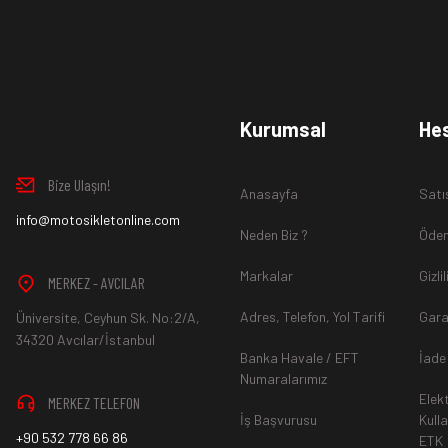
Ürün İadesi Nasıl Sağlanır ?
www.MotosikletOnline.com alışveriş sitesinden almış olduğ
Kurumsal
He
içinde teslim aldığınız şekli ile iade edebilirsiniz.
Bize Ulaşın!
Anasayfa
Satı
Aksi durum söz konusu olduğunda
info@motosikletonline.com
ürün "Yeniden Satışa” 
Neden Biz ?
Ödem
Markalar
Gizli
MERKEZ - AVCILAR
Adres, Telefon, Yol Tarifi
Gara
Üniversite, Ceyhun Sk. No:2/A,
*İade ve Değişim sürecinde ürünlerin
"Gönderici Ödemeli”
ola
34320 Avcılar/İstanbul
Banka Havale / EFT
İade
Numaralarımız
Elek
MERKEZ TELEFON
*
Ürün mağazamıza ulaştıktan sonra gerekli incelemelerin ardınd
İş Başvurusu
Kull
+90 532 778 66 86
ETK
hesaba ya da Kredi Kartına "Beş (5) ile On (10) iş günü” aras