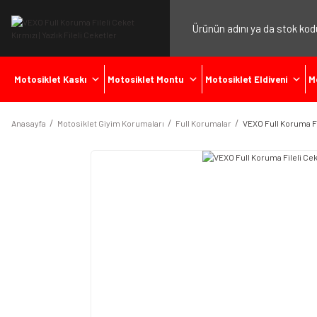
Motosiklet Kaskı
Motosiklet Montu
Motosiklet Eldiveni
M
Anasayfa
Motosiklet Giyim Korumaları
Full Korumalar
VEXO Full Koruma Fi