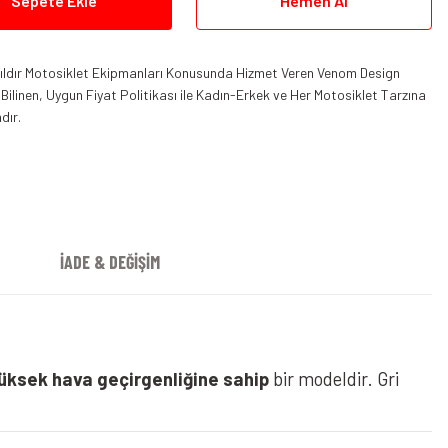
Sepete Ekle
Hemen Al
 Yıldır Motosiklet Ekipmanları Konusunda Hizmet Veren Venom Design
ilinen, Uygun Fiyat Politikası ile Kadın-Erkek ve Her Motosiklet Tarzına
dır.
İADE & DEĞİŞİM
üksek hava geçirgenliğine sahip
bir modeldir. Gri