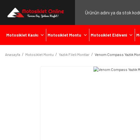
Motosiklet Kaskı
Motosiklet Montu
Motosiklet Eldiveni
M
Anasayfa
Motosiklet Montu
Yazlık Fileli Montlar
Venom Compass Yazlık Mon