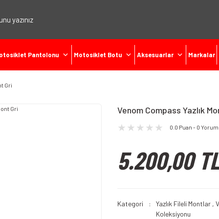
otosiklet Pantolonu
Motosiklet Botu
Aksesuarlar
Markalar
t Gri
Venom Compass Yazlık Mon
0.0 Puan - 0 Yorum
5.200,00 T
Kategori
Yazlık Fileli Montlar
,
Koleksiyonu