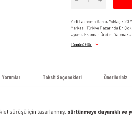
Yerli Tasarıma Sahip, Yaklaşık 20
Markası, Türkiye Pazarında En Çok B
Uyumlu Ekipman Üretimi Yapmakta
Tümünü Gör
Venom Compass Yazlık Mont Siyah
Yorumlar
Taksit Seçenekleri
Önerileriniz
klet sürüşü için tasarlanmış,
sürtünmeye dayanıklı ve y