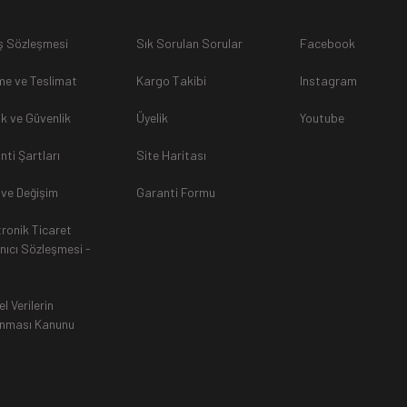
ş Sözleşmesi
Sık Sorulan Sorular
Facebook
sunulamayacağından dolayı
, iade talebiniz kabul edilmeyecekti
e ve Teslimat
Kargo Takibi
Instagram
lik ve Güvenlik
Üyelik
Youtube
nti Şartları
Site Haritası
rak tarafımıza ulaştırılması zorunludur. Aksi halde gönderilerini
 ve Değişim
Garanti Formu
tronik Ticaret
an, siparişiniz Havale ile yapıldıysa aynı Hesaba (IBAN), Kredi 
anıcı Sözleşmesi -
ında ürün bedeli iade edilmektedir. Kredi Kartına yapılan iadele
ttir.
el Verilerin
nması Kanunu