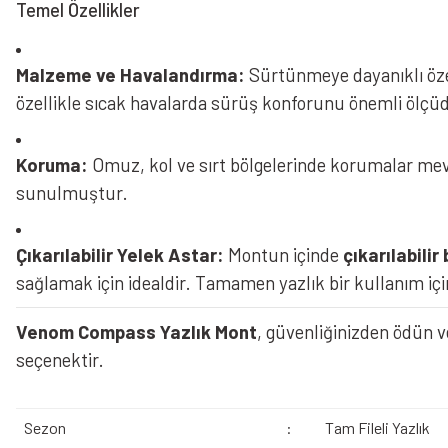
Temel Özellikler
Malzeme ve Havalandırma:
Sürtünmeye dayanıklı öze
özellikle sıcak havalarda sürüş konforunu önemli ölçüde
Koruma:
Omuz, kol ve sırt bölgelerinde korumalar mev
sunulmuştur.
Çıkarılabilir Yelek Astar:
Montun içinde
çıkarılabilir
sağlamak için idealdir. Tamamen yazlık bir kullanım için
Venom Compass Yazlık Mont
, güvenliğinizden ödün v
seçenektir.
Sezon
:
Tam Fileli Yazlık