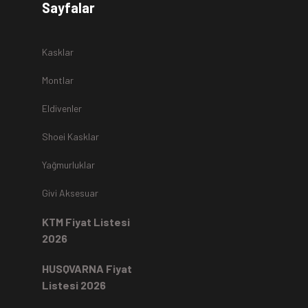
Sayfalar
r.
Kasklar
Montlar
Eldivenler
z
teslim alınmamaktadır.
Shoei Kasklar
Yağmurluklar
Kartı ile yapıldıysa aynı karta iade edilir.
Ücret iadeleri
ilgili
Givi Aksesuar
rde, ekstrenize (+) Taksit yansıtma ve buna benzer tüm
KTM Fiyat Listesi
2026
HUSQVARNA Fiyat
Listesi 2026