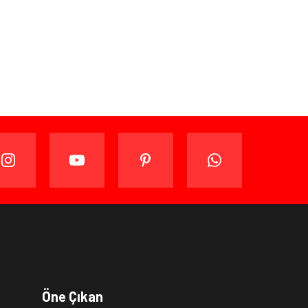
ijinal ambalajında (paketi açılmamış ve kullanılmamış
ade edebilir veya değiştirebilirsiniz.
kullanmadan
teslim tarihinden itibaren
14
(on dört)
gün süre
a
Öne Çıkan