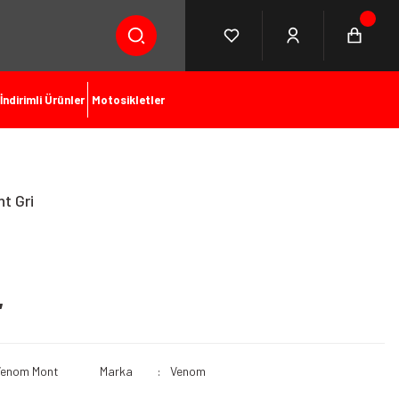
İndirimli Ürünler
Motosikletler
t Gri
L
Venom Mont
Marka
Venom