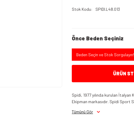
Stok Kodu
SPIDI.L48.013
Önce Beden Seçiniz
Beden Seçin ve Stok Sorgulayın!
ÜRÜN STO
Spidi, 1977 yılında kurulan İtalyan
Ekipman markasıdır. Spidi Sport S.r.
Tümünü Gör