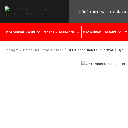
Motosiklet Kaskı
Motosiklet Montu
Motosiklet Eldiveni
M
Anasayfa
Motosiklet Termal Ürünler
SPIDI Rider Undersuit Termal İç Giysi