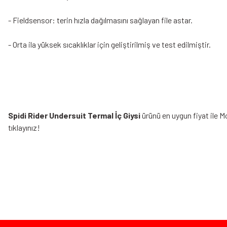
- Fieldsensor: terin hızla dağılmasını sağlayan file astar.
- Orta ila yüksek sıcaklıklar için geliştirilmiş ve test edilmiştir.
Spidi Rider Undersuit Termal İç Giysi
ürünü en uygun fiyat ile 
tıklayınız!
Bu ürünün fiyat bilgisi, resim, ürün açıklamalarında ve diğer konularda yeters
Görüş ve önerileriniz için teşekkür ederiz.
Ürün resmi kalitesiz, bozuk veya görüntülenemiyor.
Bazen işler planlandığı gibi gitmeyebilir…
Ürün açıklamasında eksik bilgiler bulunuyor.
Ürün bilgilerinde hatalar bulunuyor.