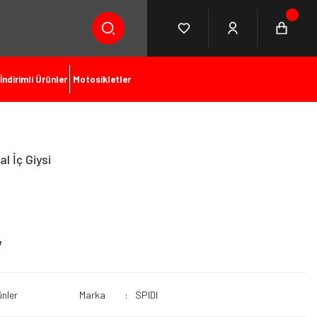
İndirimli Ürünler
Motosikletler
l İç Giysi
L
ünler
Marka
SPIDI