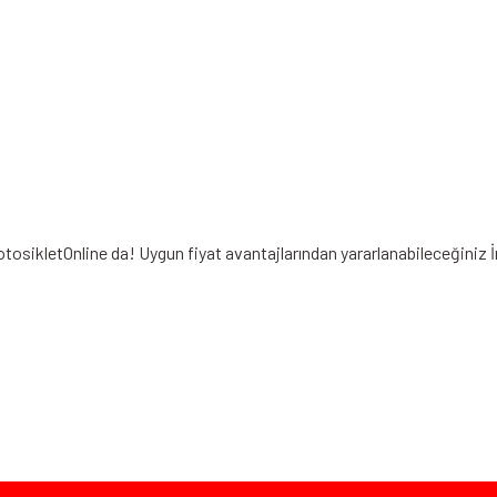
MotosikletOnline da! Uygun fiyat avantajlarından yararlanabileceğiniz
iz gördüğünüz noktaları öneri formunu kullanarak tarafımıza iletebilirsiniz.
Bu ürüne ilk yorumu siz yapın!
Yorum Yaz