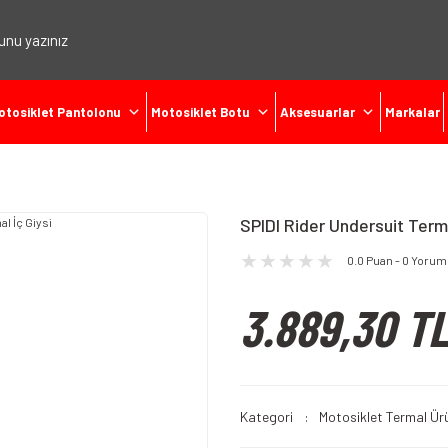
otosiklet Pantolonu
Motosiklet Botu
Aksesuarlar
Markalar
SPIDI Rider Undersuit Terma
0.0 Puan - 0 Yorum
3.889,30 T
Kategori
Motosiklet Termal Ür