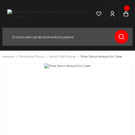
Anasayfa
Motosiklet Montu
Yazlık Fileli Montlar
Rider Denim Karayel Kot Ceket