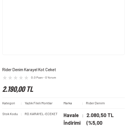
Rider Denim Karayel Kot Ceket
0.0 Puan - 0 Yorum
2.190,00 TL
Kategori
Yazlık Fileli Montlar
Marka
Rider Denim
Stok Kodu
RD.KARAYEL-ECEKET
Havale
2.080,50 TL
İndirimi
(%5,00