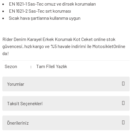
EN 1621-1 Sas-Tec omuz ve dirsek korumaları
EN 1621-2 Sas-Tec sırt koruması
Sıcak hava şartlarına kullanıma uygun
Rider Denim Karayel Erkek Korumalı Kot Ceket online stok
güvencesi, hızlı kargo ve %5 havale indirimi ile MotosikletOnline
da!
Sezon
:
Tam Fileli Yazlık
Yorumlar
Taksit Seçenekleri
Bu ürüne ilk yorumu siz yapın!
Önerileriniz
Yorum Yaz