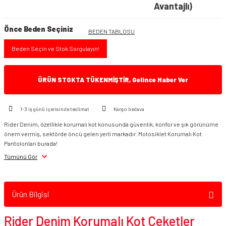
Avantajlı)
Önce Beden Seçiniz
BEDEN TABLOSU
Beden Seçin ve Stok Sorgulayın!
ÜRÜN STOKTA TÜKENMİŞTİR, Gelince Haber Ver
1-3 iş günü içerisinde teslimat
Kargo bedava
Rider Denim, özellikle korumalı kot konusunda güvenlik, konfor ve şık görünüme
önem vermiş, sektörde öncü gelen yerli markadır. Motosiklet Korumalı Kot
Pantolonları burada!
Tümünü Gör
Ürün Bilgisi
Rider Denim Korumalı Kot Ceketler