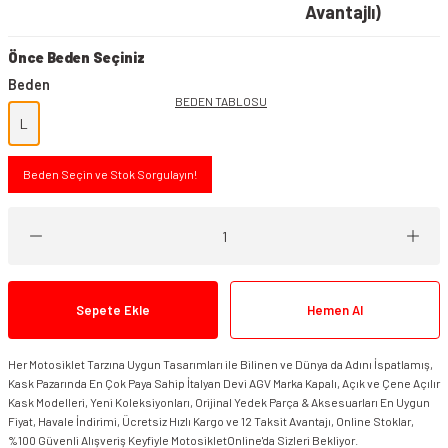
Avantajlı)
Önce Beden Seçiniz
Beden
BEDEN TABLOSU
L
Beden Seçin ve Stok Sorgulayın!
Sepete Ekle
Hemen Al
Her Motosiklet Tarzına Uygun Tasarımları ile Bilinen ve Dünya da Adını İspatlamış,
Kask Pazarında En Çok Paya Sahip İtalyan Devi AGV Marka Kapalı, Açık ve Çene Açılır
Kask Modelleri, Yeni Koleksiyonları, Orijinal Yedek Parça & Aksesuarları En Uygun
Fiyat, Havale İndirimi, Ücretsiz Hızlı Kargo ve 12 Taksit Avantajı, Online Stoklar,
%100 Güvenli Alışveriş Keyfiyle MotosikletOnline'da Sizleri Bekliyor.