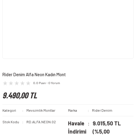
Rider Denim Alfa Neon Kadın Mont
0.0 Puan - 0 Yorum
9.490,00 TL
Kategori
Mevsimlik Montlar
Marka
Rider Denim
Stok Kodu
RD.ALFA.NEON.02
Havale
9.015,50 TL
İndirimi
(%5,00