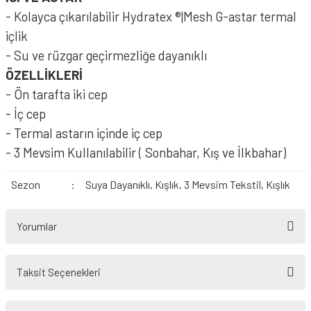
- Kolayca çıkarılabilir Hydratex ®|Mesh G-astar termal
içlik
- Su ve rüzgar geçirmezliğe dayanıklı
ÖZELLİKLERİ
- Ön tarafta iki cep
- İç cep
- Termal astarın içinde iç cep
- 3 Mevsim Kullanılabilir ( Sonbahar, Kış ve İlkbahar)
Sezon
:
Suya Dayanıklı, Kışlık, 3 Mevsim Tekstil, Kışlık
Yorumlar
Taksit Seçenekleri
Bu ürüne ilk yorumu siz yapın!