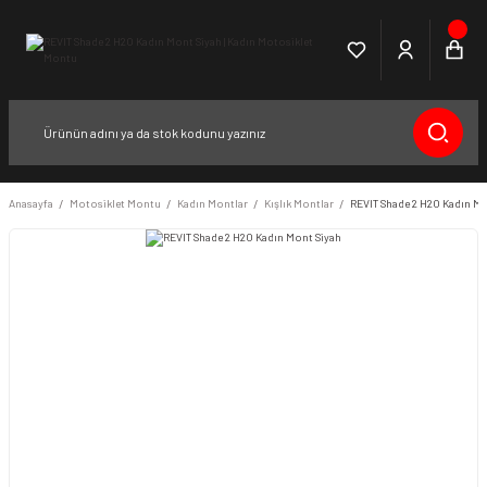
Anasayfa
Motosiklet Montu
Kadın Montlar
Kışlık Montlar
REVIT Shade 2 H2O Kadın Mo