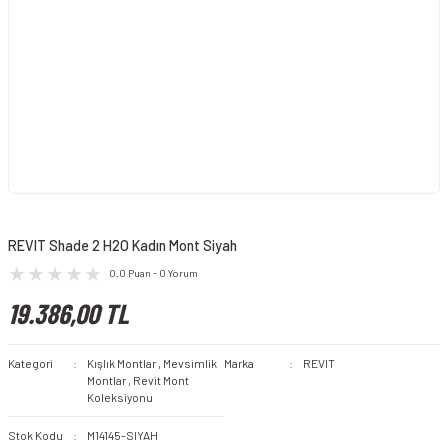
REVIT Shade 2 H2O Kadın Mont Siyah
0.0 Puan - 0 Yorum
19.386,00 TL
Kategori
Kışlık Montlar
,
Mevsimlik
Marka
REVIT
Montlar
,
Revit Mont
Koleksiyonu
Stok Kodu
M14145-SIYAH