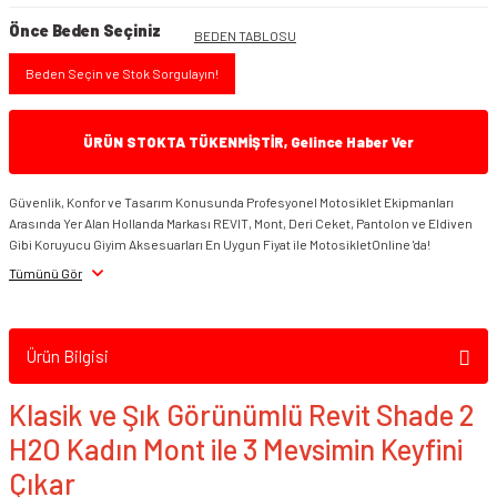
Önce Beden Seçiniz
BEDEN TABLOSU
Beden Seçin ve Stok Sorgulayın!
ÜRÜN STOKTA TÜKENMİŞTİR, Gelince Haber Ver
Güvenlik, Konfor ve Tasarım Konusunda Profesyonel Motosiklet Ekipmanları
Arasında Yer Alan Hollanda Markası REVIT, Mont, Deri Ceket, Pantolon ve Eldiven
Gibi Koruyucu Giyim Aksesuarları En Uygun Fiyat ile MotosikletOnline 'da!
Tümünü Gör
Ürün Bilgisi
Klasik ve Şık Görünümlü Revit Shade 2
H2O Kadın Mont ile 3 Mevsimin Keyfini
Çıkar