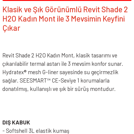
Klasik ve Şık Görünümlü Revit Shade 2
Smk Kask Vizör &
Aksesuarı
H2O Kadın Mont ile 3 Mevsimin Keyfini
Çıkar
Spyder Kask Vizör &
Aksesuar
Suomy Vizör &
Revit Shade 2 H2O Kadın Mont, klasik tasarımı ve
Aksesuarları
çıkarılabilir termal astarı ile 3 mevsim konfor sunar.
VEXO Vizör & Aksesuarı
Hydratex® mesh G-liner sayesinde su geçirmezlik
sağlar. SEESMART™ CE-Seviye 1 korumalarla
Zeus Kask Vizör &
donatılmış, kullanışlı ve şık bir sürüş montudur.
Aksesuar
DIŞ KABUK
- Softshell 3L elastik kumaş