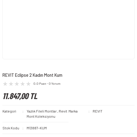
REVIT Eclipse 2 Kadın Mont Kum
0.0 Puan - 0 Yorum
11.847,00 TL
Kategori
Yazlık Fileli Montlar
,
Revit
Marka
REVIT
Mont Koleksiyonu
Stok Kodu
M13887-KUM