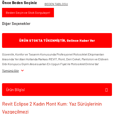
Önce Beden Seçiniz
BEDEN TABLOSU
Beden Seçin ve Stok Sorgulayın!
Diğer Seçenekler
ÜRÜN STOKTA TÜKENMİŞTİR, Gelince Haber Ver
Güvenlik, Konfor ve Tasarım Konusunda Profesyonel Motosiklet Ekipmanları
Arasında Yer Alan Hollanda Markası REVIT, Mont, Deri Ceket, Pantolon ve Eldiven
Gibi Koruyucu Giyim Aksesuarları En Uygun Fiyat ile MotosikletOnline 'da!
Tümünü Gör
REVIT Eclipse 2 Kadın Mont Siyah
Ürün Bilgisi
Revit Eclipse 2 Kadın Mont Kum: Yaz Sürüşlerinin
Vazgeçilmezi