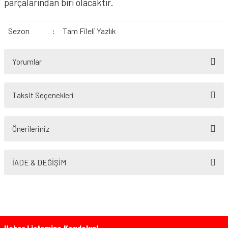
parçalarından biri olacaktır.
Sezon
:
Tam Fileli Yazlık
Yorumlar
Taksit Seçenekleri
Bu ürüne ilk yorumu siz yapın!
Önerileriniz
Yorum Yaz
Bu ürünün fiyat bilgisi, resim, ürün açıklamalarında ve diğer konularda
yetersiz gördüğünüz noktaları öneri formunu kullanarak tarafımıza
İADE & DEĞİŞİM
iletebilirsiniz.
Görüş ve önerileriniz için teşekkür ederiz.
Ürün resmi kalitesiz, bozuk veya görüntülenemiyor.
Ürün açıklamasında eksik bilgiler bulunuyor.