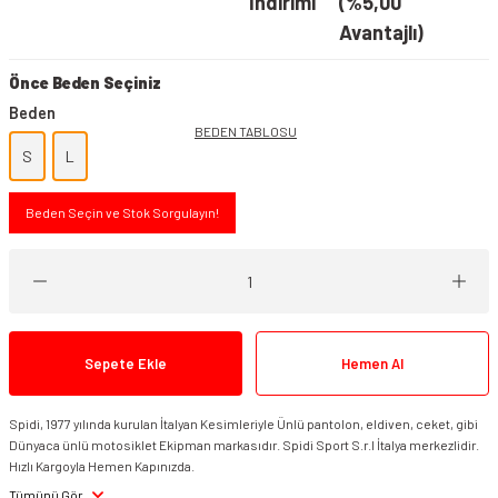
İndirimi
(%5,00
Avantajlı)
Önce Beden Seçiniz
Beden
BEDEN TABLOSU
S
L
Beden Seçin ve Stok Sorgulayın!
Sepete Ekle
Hemen Al
Spidi, 1977 yılında kurulan İtalyan Kesimleriyle Ünlü pantolon, eldiven, ceket, gibi
Dünyaca ünlü motosiklet Ekipman markasıdır. Spidi Sport S.r.l İtalya merkezlidir.
Hızlı Kargoyla Hemen Kapınızda.
Tümünü Gör