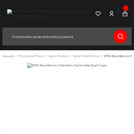
Anasayfa
Motosiklet Montu
Kadın Montlar
Yazlık Fileli Montlar
SPIDI Race Warrior 2 N