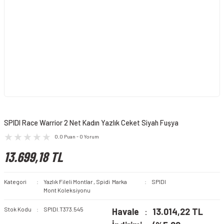
SPIDI Race Warrior 2 Net Kadın Yazlık Ceket Siyah Fuşya
0.0 Puan - 0 Yorum
13.699,18 TL
Kategori
Yazlık Fileli Montlar
,
Spidi
Marka
SPIDI
Mont Koleksiyonu
Stok Kodu
SPIDI.T373.545
Havale
13.014,22 TL