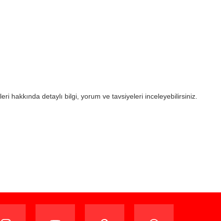
eri hakkında detaylı bilgi, yorum ve tavsiyeleri inceleyebilirsiniz.
ijinal ambalajında (paketi açılmamış ve kullanılmamış