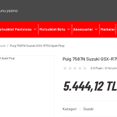
otosiklet Pantolonu
Motosiklet Botu
Aksesuarlar
Markalar
zuki
Puig 7587N Suzuki GSX-R750 Ayak Pegi
Puig 7587N Suzuki GSX-R7
0.0 Puan - 0 Yorum
5.444,12 TL
Kategori
Suzuki