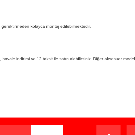
tı gerektirmeden kolayca montaj edilebilmektedir.
havale indirimi ve 12 taksit ile satın alabilirsiniz. Diğer aksesuar modell
iz gördüğünüz noktaları öneri formunu kullanarak tarafımıza iletebilirsiniz.
Bu ürüne ilk yorumu siz yapın!
Yorum Yaz
ışverişten herhangi bir sebeple memnun kalmadığınızda, ürünü or