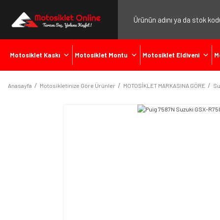
Motosiklet Kaskı
Motosiklet Montu
Motosiklet Eldiveni
M
Anasayfa
Motosikletinize Göre Ürünler
MOTOSİKLET MARKASINA GÖRE
Su