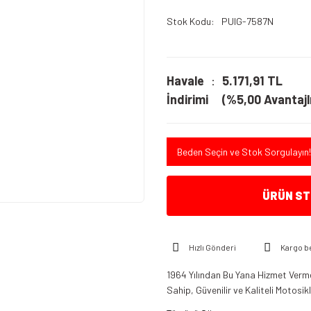
Stok Kodu
PUIG-7587N
Havale
5.171,91 TL
İndirimi
(%5,00 Avantajlı
Beden Seçin ve Stok Sorgulayın!
ÜRÜN STO
Hızlı Gönderi
Kargo b
1964 Yılından Bu Yana Hizmet Verme
Sahip, Güvenilir ve Kaliteli Motosi