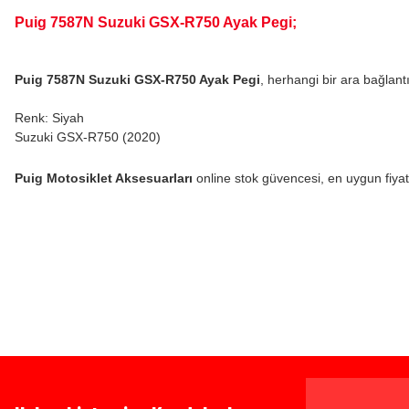
Puig 7587N Suzuki GSX-R750 Ayak Pegi;
Puig 7587N Suzuki GSX-R750 Ayak Pegi
, herhangi bir ara bağlan
Renk: Siyah
Suzuki GSX-R750 (2020)
Puig Motosiklet Aksesuarları
online stok güvencesi, en uygun fiyat, 
Bu ürünün fiyat bilgisi, resim, ürün açıklamalarında ve diğer konularda yeters
Görüş ve önerileriniz için teşekkür ederiz.
Ürün resmi kalitesiz, bozuk veya görüntülenemiyor.
Bazen işler planlandığı gibi gitmeyebilir…
Ürün açıklamasında eksik bilgiler bulunuyor.
Ürün bilgilerinde hatalar bulunuyor.
Ürün fiyatı diğer sitelerden daha pahalı.
www.MotosikletOnline.com alışveriş sitesinden yaptığınız al
Bu ürüne benzer farklı alternatifler olmalı.