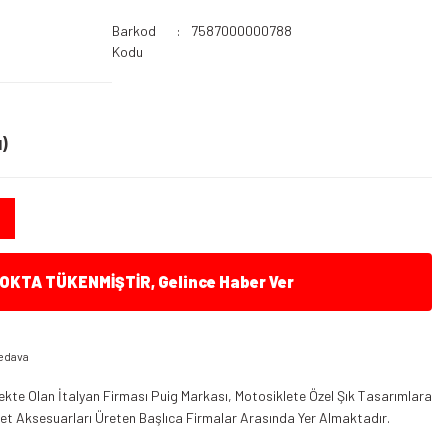
Barkod
7587000000788
Kodu
)
KTA TÜKENMİŞTİR, Gelince Haber Ver
edava
kte Olan İtalyan Firması Puig Markası, Motosiklete Özel Şık Tasarımlara
klet Aksesuarları Üreten Başlıca Firmalar Arasında Yer Almaktadır.