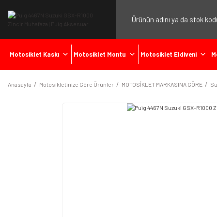
Motosiklet Kaskı
Motosiklet Montu
Motosiklet Eldiveni
M
Anasayfa
Motosikletinize Göre Ürünler
MOTOSİKLET MARKASINA GÖRE
Su