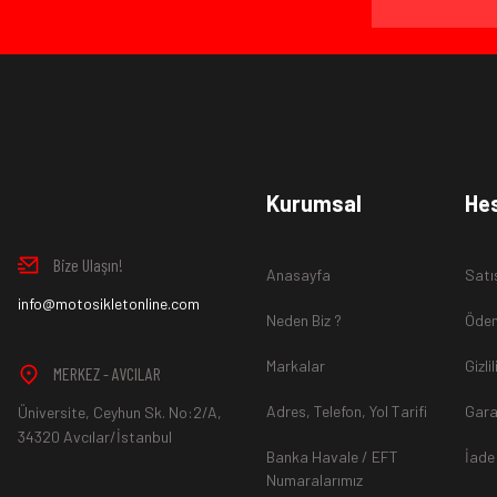
Ürün İadesi Nasıl Sağlanır ?
www.MotosikletOnline.com alışveriş sitesinden almış olduğ
Kurumsal
He
içinde teslim aldığınız şekli ile iade edebilirsiniz.
Bize Ulaşın!
Anasayfa
Satı
Aksi durum söz konusu olduğunda
info@motosikletonline.com
ürün "Yeniden Satışa” 
Neden Biz ?
Ödem
Markalar
Gizli
MERKEZ - AVCILAR
Adres, Telefon, Yol Tarifi
Gara
Üniversite, Ceyhun Sk. No:2/A,
*İade ve Değişim sürecinde ürünlerin
"Gönderici Ödemeli”
ola
34320 Avcılar/İstanbul
Banka Havale / EFT
İade
Numaralarımız