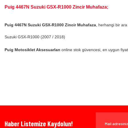
Puig 4467N Suzuki GSX-R1000 Zincir Muhafaza;
Puig 4467N Suzuki GSX-R1000 Zincir Muhafaza
, herhangi bir ar
Suzuki GSX-R1000 (2007 / 2018)
Puig Motosiklet Aksesuarları
online stok güvencesi, en uygun fiyat, 
Bu ürünün fiyat bilgisi, resim, ürün açıklamalarında ve diğer konularda yeters
Görüş ve önerileriniz için teşekkür ederiz.
Ürün resmi kalitesiz, bozuk veya görüntülenemiyor.
Bazen işler planlandığı gibi gitmeyebilir…
Ürün açıklamasında eksik bilgiler bulunuyor.
Ürün bilgilerinde hatalar bulunuyor.
Ürün fiyatı diğer sitelerden daha pahalı.
www.MotosikletOnline.com alışveriş sitesinden yaptığınız al
Bu ürüne benzer farklı alternatifler olmalı.
Haber Listemize Kaydolun!
olarak), faturası ile birlikte, satın alma tarihinden itibaren 14