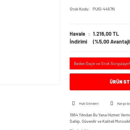
Stok Kodu
PUIG-4467N
Havale
1.216,00 TL
İndirimi
(%5,00 Avantajlı
Beden Seçin ve Stok Sorgulayın!
ÜRÜN STO
Hızlı Gönderi
Kargo b
1964 Yılından Bu Yana Hizmet Verme
Sahip, Güvenilir ve Kaliteli Motosi