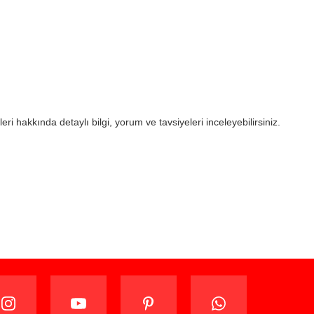
eri hakkında detaylı bilgi, yorum ve tavsiyeleri inceleyebilirsiniz.
ijinal ambalajında (paketi açılmamış ve kullanılmamış
ade edebilir veya değiştirebilirsiniz.