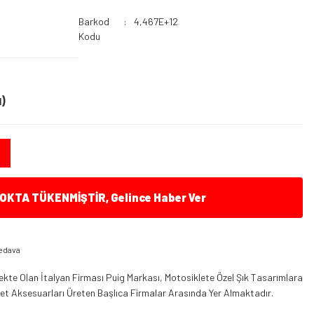
Barkod
4,467E+12
Kodu
)
KTA TÜKENMİŞTİR, Gelince Haber Ver
edava
kte Olan İtalyan Firması Puig Markası, Motosiklete Özel Şık Tasarımlara
klet Aksesuarları Üreten Başlıca Firmalar Arasında Yer Almaktadır.