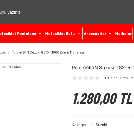
otosiklet Pantolonu
Motosiklet Botu
Aksesuarlar
Markalar
zuki
Puig 4467N Suzuki GSX-R1000 Zincir Muhafaza
Puig 4467N Suzuki GSX-R1
0.0 Puan - 0 Yorum
1.280,00 TL
Kategori
Suzuki