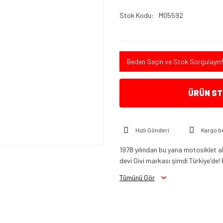
Stok Kodu
M05592
Beden Seçin ve Stok Sorgulayın!
ÜRÜN STO
Hızlı Gönderi
Kargo b
1978 yılından bu yana motosiklet a
devi Givi markası şimdi Türkiye'de! 
Tümünü Gör