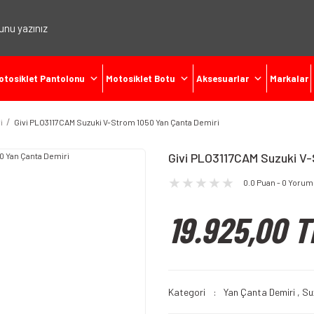
otosiklet Pantolonu
Motosiklet Botu
Aksesuarlar
Markalar
i
Givi PLO3117CAM Suzuki V-Strom 1050 Yan Çanta Demiri
Givi PLO3117CAM Suzuki V-
0.0 Puan - 0 Yorum
19.925,00 T
Kategori
Yan Çanta Demiri
,
Su