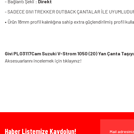
- Bağlantı Şekli :
Direkt
- SADECE GIVI TREKKER OUTBACK ÇANTALAR İLE UYUMLUDU
• Ürün 18mm profil kalınlığına sahip extra güçlendirilmiş profil kul
Givi PLO3117Cam Suzuki V-Strom 1050 (20) Yan Çanta Taşıyı
Aksesuarlarını incelemek için tıklayınız!
Bu ürünün fiyat bilgisi, resim, ürün açıklamalarında ve diğer konularda yeters
Görüş ve önerileriniz için teşekkür ederiz.
Ürün resmi kalitesiz, bozuk veya görüntülenemiyor.
Bazen işler planlandığı gibi gitmeyebilir…
Ürün açıklamasında eksik bilgiler bulunuyor.
Ürün bilgilerinde hatalar bulunuyor.
Ürün fiyatı diğer sitelerden daha pahalı.
www.MotosikletOnline.com alışveriş sitesinden yaptığınız al
Bu ürüne benzer farklı alternatifler olmalı.
Haber Listemize Kaydolun!
olarak), faturası ile birlikte, satın alma tarihinden itibaren 14