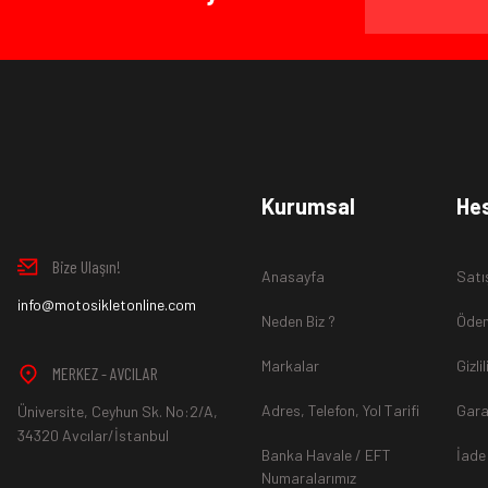
Ürün İadesi Nasıl Sağlanır ?
www.MotosikletOnline.com alışveriş sitesinden almış olduğ
Kurumsal
He
içinde teslim aldığınız şekli ile iade edebilirsiniz.
Bize Ulaşın!
Anasayfa
Satı
Aksi durum söz konusu olduğunda
info@motosikletonline.com
ürün "Yeniden Satışa” 
Neden Biz ?
Ödem
Markalar
Gizli
MERKEZ - AVCILAR
Adres, Telefon, Yol Tarifi
Gara
Üniversite, Ceyhun Sk. No:2/A,
*İade ve Değişim sürecinde ürünlerin
"Gönderici Ödemeli”
ola
34320 Avcılar/İstanbul
Banka Havale / EFT
İade
Numaralarımız