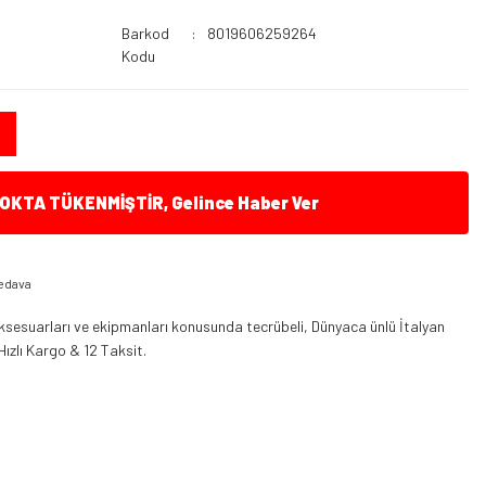
Barkod
8019606259264
Kodu
KTA TÜKENMİŞTİR, Gelince Haber Ver
edava
ksesuarları ve ekipmanları konusunda tecrübeli, Dünyaca ünlü İtalyan
Hızlı Kargo & 12 Taksit.