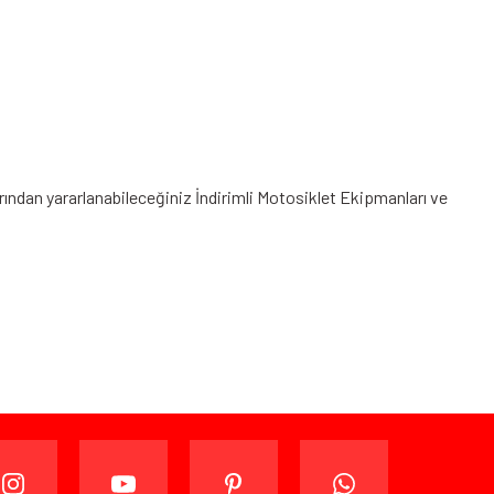
arından yararlanabileceğiniz
İndirimli Motosiklet Ekipmanları
ve
ijinal ambalajında (paketi açılmamış ve kullanılmamış
ade edebilir veya değiştirebilirsiniz.