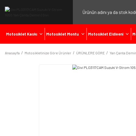
Motosiklet Kaskı
Motosiklet Montu
Motosiklet Eldiveni
M
Anasayfa
Motosikletinize Göre Ürünler
ÜRÜNLERE GÖRE
Yan Çanta Demir