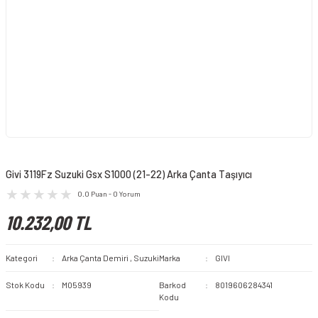
Givi 3119Fz Suzuki Gsx S1000 (21-22) Arka Çanta Taşıyıcı
0.0 Puan - 0 Yorum
10.232,00 TL
Kategori
Arka Çanta Demiri
,
Suzuki
Marka
GIVI
Stok Kodu
M05939
Barkod
8019606284341
Kodu