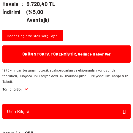
Havale
9.720,40 TL
İndirimi
(%5,00
Avantajlı)
Beden Seçin ve Stok Sorgulayın!
ÜRÜN STOKTA TÜKENMİŞTİR, Gelince Haber Ver
1978 yılından bu yana motosiklet aksesuarları ve ekipmanları konusunda
tecrübeli, Dünyaca ünlü İtalyan devi Givi markası şimdi Türkiye'de! Hızlı Kargo & 12
Taksit.
Tümünü Gör
Ürün Bilgisi
Marka Adı :
GIVI