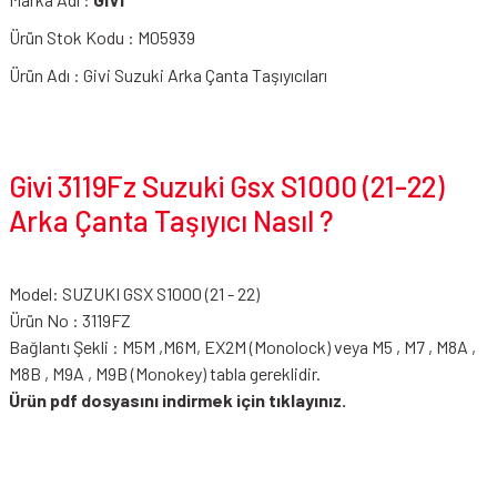
Ürün Stok Kodu : M05939
Ürün Adı : Givi Suzuki Arka Çanta Taşıyıcıları
Givi 3119Fz Suzuki Gsx S1000 (21-22)
Arka Çanta Taşıyıcı Nasıl ?
Model: SUZUKI GSX S1000 (21 - 22)
Ürün No : 3119FZ
Bağlantı Şekli : M5M ,M6M, EX2M (Monolock) veya M5 , M7 , M8A ,
M8B , M9A , M9B (Monokey) tabla gereklidir.
Ürün pdf dosyasını indirmek için tıklayınız.