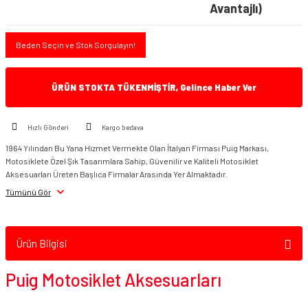
Avantajlı)
Beden Seçin ve Stok Sorgulayın!
ÜRÜN STOKTA TÜKENMİŞTİR, Gelince Haber Ver
Hızlı Gönderi
Kargo bedava
1964 Yılından Bu Yana Hizmet Vermekte Olan İtalyan Firması Puig Markası,
Motosiklete Özel Şık Tasarımlara Sahip, Güvenilir ve Kaliteli Motosiklet
Aksesuarları Üreten Başlıca Firmalar Arasında Yer Almaktadır.
Tümünü Gör
Ürün Bilgisi
Puig Motosiklet Aksesuarları