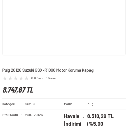
Puig 20126 Suzuki GSX-R1000 Motor Koruma Kapağı
0.0 Puan - 0 Yorum
8.747,67 TL
Kategori
Suzuki
Marka
Puig
Stok Kodu
PUIG-20126
Havale
8.310,29 TL
İndirimi
(%5,00