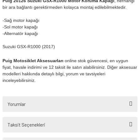
Puig 20126 Suzuki GSX-R1000 Motor Koruma Kapağı
, herhangi
bir ara bağlantı gerektirmeden kolayca montaj edilebilmektedir.
-Sağ motor kapağı
-Sol motor kapağı
-Alternatör kapağı
Suzuki GSX-R1000 (2017)
Puig Motosiklet Aksesuarları
online stok güvencesi, en uygun
fiyat, havale indirimi ve 12 taksit ile satın alabilirsiniz. Diğer aksesuar
modelleri hakkında detaylı bilgi, yorum ve tavsiyeleri
inceleyebilirsiniz.
Yorumlar
Taksit Seçenekleri
Bu ürüne ilk yorumu siz yapın!