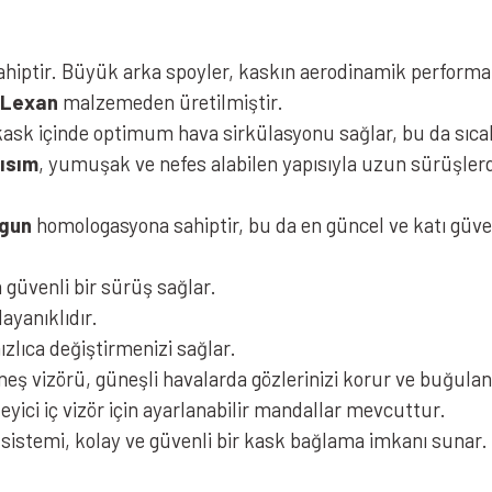
iptir. Büyük arka spoyler, kaskın aerodinamik performans
 Lexan
malzemeden üretilmiştir.
ask içinde optimum hava sirkülasyonu sağlar, bu da sıcak
kısım
, yumuşak ve nefes alabilen yapısıyla uzun sürüşlerde 
NOLAN N60-6 Sport Kask Vernicia
ygun
homologasyona sahiptir, bu da en güncel ve katı güvenl
güvenli bir sürüş sağlar.
ayanıklıdır.
zlıca değiştirmenizi sağlar.
eş vizörü, güneşli havalarda gözlerinizi korur ve buğulan
yici iç vizör için ayarlanabilir mandallar mevcuttur.
sistemi, kolay ve güvenli bir kask bağlama imkanı sunar.