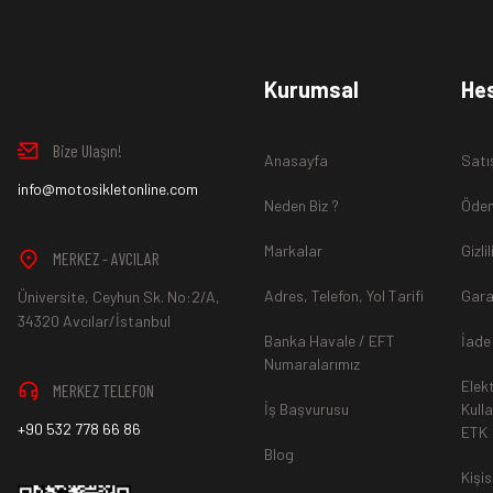
www.MotosikletOnline.com alışveriş sitesinden almış olduğ
Kurumsal
He
içinde teslim aldığınız şekli ile iade edebilirsiniz.
Bize Ulaşın!
Anasayfa
Satı
Aksi durum söz konusu olduğunda
info@motosikletonline.com
ürün "Yeniden Satışa” 
Neden Biz ?
Ödem
Markalar
Gizli
MERKEZ - AVCILAR
Adres, Telefon, Yol Tarifi
Gara
Üniversite, Ceyhun Sk. No:2/A,
*İade ve Değişim sürecinde ürünlerin
"Gönderici Ödemeli”
ola
34320 Avcılar/İstanbul
Banka Havale / EFT
İade
Numaralarımız
Elek
MERKEZ TELEFON
*
Ürün mağazamıza ulaştıktan sonra gerekli incelemelerin ardınd
İş Başvurusu
Kull
+90 532 778 66 86
ETK
hesaba ya da Kredi Kartına "Beş (5) ile On (10) iş günü” aras
Blog
durumlar ilgili bankanız ile yapılan sözleşme yükümlülüğüne ai
Kişis