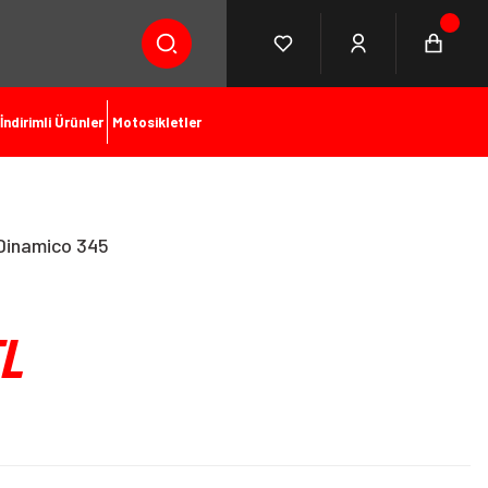
İndirimli Ürünler
Motosikletler
Dinamico 345
TL