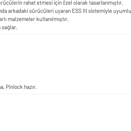
ücülerin rahat etmesi için özel olarak tasarlanmıştır.
NOLAN N60-6 Sport Kask Mesmeri
a arkadaki sürücüleri uyaran ESS III sistemiyle uyumludu
lı malzemeler kullanılmıştır.
 sağlar.
a, Pinlock hazır.