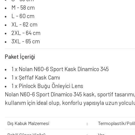
M - 58 cm
L - 60 cm
XL - 62 cm
2XL - 64 cm
3XL - 65 cm
Paket İçeriği
1 x Nolan N60-6 Sport Kask Dinamico 345
1 x Şeffaf Kask Camı
1 x Pinlock Buğu Önleyici Lens
Nolan N60-6 Sport Dinamico 345 kask, sportif tasarımı,
kullanım için ideal olup, konforlu yapısıyla uzun yolculu
Dış Kabuk Malzemesi
:
Termoplastik/Poli
Dahili Güneş Vizörü
:
Var