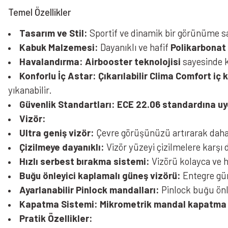
Temel Özellikler
Tasarım ve Stil:
Sportif ve dinamik bir görünüme sah
Kabuk Malzemesi:
Dayanıklı ve hafif
Polikarbonat
Havalandırma:
Airbooster teknolojisi
sayesinde k
Konforlu İç Astar:
Çıkarılabilir Clima Comfort iç 
yıkanabilir.
Güvenlik Standartları:
ECE 22.06 standardına u
Vizör:
Ultra geniş vizör:
Çevre görüşünüzü artırarak daha 
Çizilmeye dayanıklı:
Vizör yüzeyi çizilmelere karşı d
Hızlı serbest bırakma sistemi:
Vizörü kolayca ve hı
Buğu önleyici kaplamalı güneş vizörü:
Entegre gün
Ayarlanabilir Pinlock mandalları:
Pinlock buğu önle
Kapatma Sistemi:
Mikrometrik mandal kapatma
Pratik Özellikler: