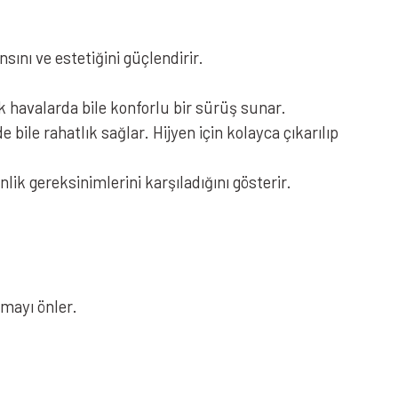
ını ve estetiğini güçlendirir.
NOLAN N60-6 Sport Kask Policromo 343
 havalarda bile konforlu bir sürüş sunar.
bile rahatlık sağlar. Hijyen için kolayca çıkarılıp
tura Speciale 347
ik gereksinimlerini karşıladığını gösterir.
mayı önler.