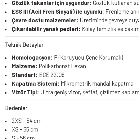
Gözlük takanlar için uygundur:
Gözlük kullanan sür
ESS III (Acil Fren Sinyali) ile uyumlu:
Frenleme anınd
Çevre dostu malzemeler:
Üretiminde çevreye duyar
Çıkarılabilir yanak pedleri:
Kolay temizlik ve bakım
Teknik Detaylar
Homologasyon:
P (Koruyucu Çene Korumalı)
Malzeme:
Polikarbonat Lexan
Standart:
ECE 22.06
Kapatma Sistemi:
Mikrometrik mandal kapatma
Vizör Tipi:
Ultra geniş vizör, şeffaf, çizilmez kaplam
Bedenler
2XS - 54 cm
XS - 55 cm
S - 56 cm