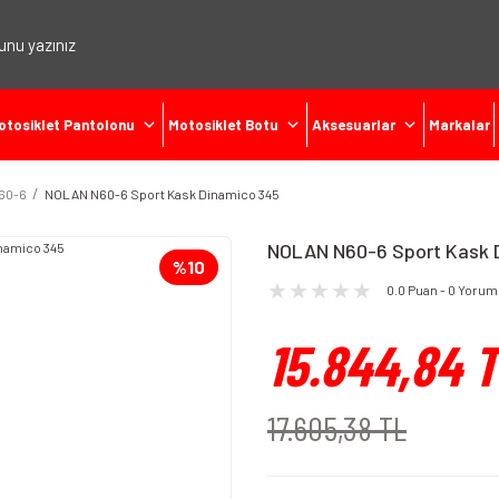
otosiklet Pantolonu
Motosiklet Botu
Aksesuarlar
Markalar
60-6
NOLAN N60-6 Sport Kask Dinamico 345
NOLAN N60-6 Sport Kask 
%10
0.0 Puan - 0 Yorum
15.844,84 
17.605,38 TL