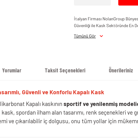
İtalyan Firması NolanGroup Bünyesi
Güvenliği ile Kask Sektöründe En D
Tümünü Gör
Yorumlar
Taksit Seçenekleri
Önerileriniz
NOLAN N60-6 Sport Kask Vernicia
arımlı, Güvenli ve Konforlu Kapalı Kask
ikarbonat Kapalı kaskının
sportif ve yenilenmiş modeli
ask, spordan ilham alan tasarımı, renk seçenekleri ve graf
 ve çıkarılabilir iç dolgusu, onu tüm yollar için mükemme