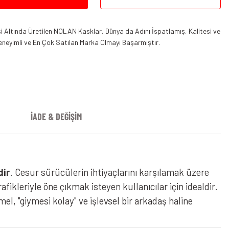
 Altında Üretilen NOLAN Kasklar, Dünya da Adını İspatlamış, Kalitesi ve
eneyimli ve En Çok Satılan Marka Olmayı Başarmıştır.
İADE & DEĞİŞİM
tura Speciale 346
dir
. Cesur sürücülerin ihtiyaçlarını karşılamak üzere
ikleriyle öne çıkmak isteyen kullanıcılar için idealdir.
l, "giymesi kolay" ve işlevsel bir arkadaş haline