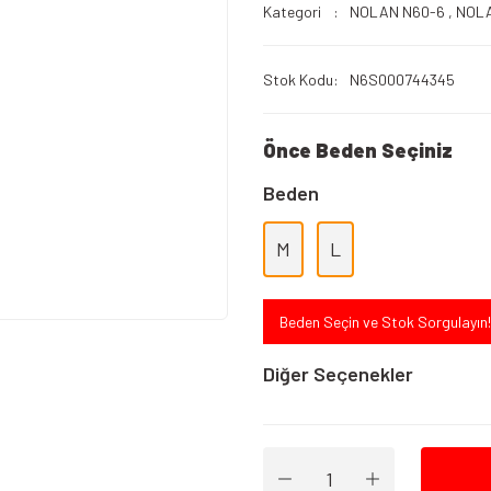
Kategori
NOLAN N60-6
,
NOLA
Stok Kodu
N6S000744345
Önce Beden Seçiniz
Beden
M
L
Beden Seçin ve Stok Sorgulayın!
Diğer Seçenekler